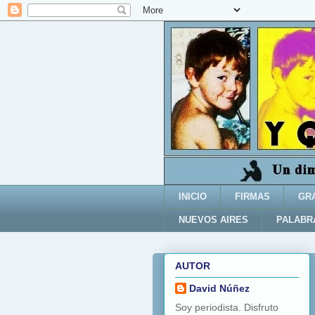
INICIO
FIRMAS
GR
NUEVOS AIRES
PALABR
AUTOR
David Núñez
Soy periodista. Disfruto