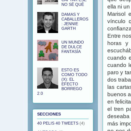
NO SÉ QUÉ
ella ni un
Marisol 
DAMAS Y
CABALLEROS
vínculo 
: JENNIE
confianza
GARTH
Entre nos
UN MUNDO
horas y 
DE DULCE
escuchá
FANTASÍA
cuando e
cuando l
ESTO ES
paro y ta
COMO TODO
dos trab
(X): EL
EFECTO
las cart
BORREGO
2.0
buenos au
en felic
el tren 
SECCIONES
deseaba 
más impo
40 PELIS 40 TWEETS
(4)
no nos d