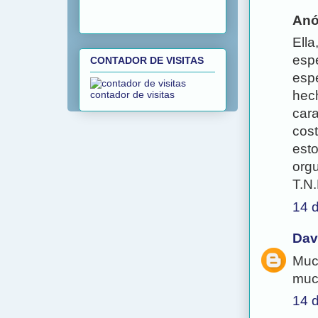
Anó
Ella
espe
CONTADOR DE VISITAS
espe
hech
contador de visitas
cara
cost
esto
orgu
T.N
14 d
Dav
Much
muc
14 d