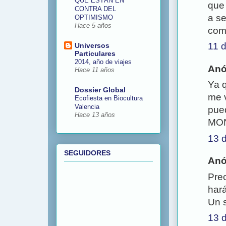
QUE ESTÁN EN
que
CONTRA DEL
a se
OPTIMISMO
Hace 5 años
com
11 d
Universos
Particulares
2014, año de viajes
Anó
Hace 11 años
Ya q
Dossier Global
me v
Ecofiesta en Biocultura
Valencia
pue
Hace 13 años
MON
13 d
SEGUIDORES
Anó
Prec
hará
Un s
13 d