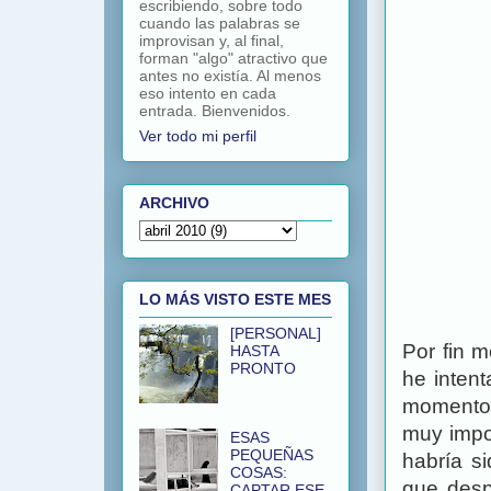
escribiendo, sobre todo
cuando las palabras se
improvisan y, al final,
forman "algo" atractivo que
antes no existía. Al menos
eso intento en cada
entrada. Bienvenidos.
Ver todo mi perfil
ARCHIVO
LO MÁS VISTO ESTE MES
[PERSONAL]
Por fin 
HASTA
PRONTO
he inten
momento.
muy impo
ESAS
PEQUEÑAS
habría s
COSAS:
que desp
CAPTAR ESE