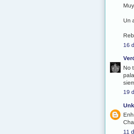
Muy 
Un 
Reb
16 d
Ver
No 
pal
siem
19 d
Un
Enho
Cha
11 d