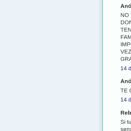
Anó
NO 
DON
TEN
FAM
IM
VEZ
GRA
14 d
Anó
TE 
14 d
Rebe
Si t
sens