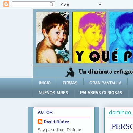
INICIO
FIRMAS
GRAN PANTALLA
NUEVOS AIRES
PALABRAS CURIOSAS
domingo, 
AUTOR
David Núñez
[PERS
Soy periodista. Disfruto