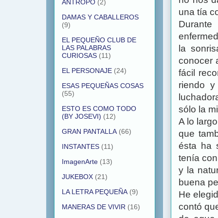
ANTROPO
(2)
una tía c
DAMAS Y CABALLEROS
Durante
(9)
enfermed
EL PEQUEÑO CLUB DE
la sonri
LAS PALABRAS
CURIOSAS
(11)
conocer a
EL PERSONAJE
(24)
fácil rec
riendo y
ESAS PEQUEÑAS COSAS
(55)
luchador
sólo la m
ESTO ES COMO TODO
(BY JOSEVI)
(12)
A lo larg
GRAN PANTALLA
(66)
que tamb
ésta ha 
INSTANTES
(11)
tenía con
ImagenArte
(13)
y la natu
JUKEBOX
(21)
buena pe
LA LETRA PEQUEÑA
(9)
He elegi
contó qu
MANERAS DE VIVIR
(16)