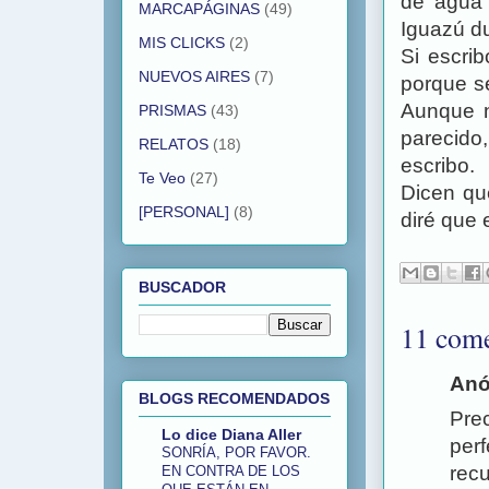
de agua 
MARCAPÁGINAS
(49)
Iguazú du
MIS CLICKS
(2)
Si escri
NUEVOS AIRES
(7)
porque s
Aunque n
PRISMAS
(43)
parecido
RELATOS
(18)
escribo.
Te Veo
(27)
Dicen qu
[PERSONAL]
(8)
diré que 
BUSCADOR
11 come
Anó
BLOGS RECOMENDADOS
Prec
Lo dice Diana Aller
perf
SONRÍA, POR FAVOR.
recu
EN CONTRA DE LOS