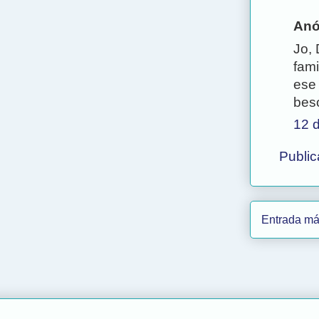
Anó
Jo, 
fami
ese 
beso
12 
Public
Entrada má