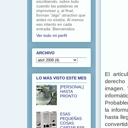
escribiendo, sobre todo
cuando las palabras se
improvisan y, al final,
forman "algo" atractivo que
antes no existía. Al menos
eso intento en cada
entrada. Bienvenidos.
Ver todo mi perfil
ARCHIVO
El artíc
LO MÁS VISTO ESTE MES
derecho 
[PERSONAL]
imagen. 
HASTA
informáti
PRONTO
Probable
la inform
ESAS
hasta lle
PEQUEÑAS
COSAS:
converti
CAPTAR ESE