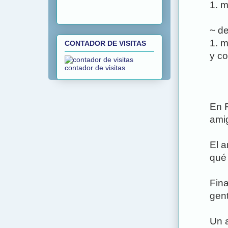
1. m
~ de
1. m
CONTADOR DE VISITAS
y co
contador de visitas
En 
amig
El a
qué 
Fina
gent
Un 