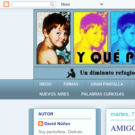
INICIO
FIRMAS
GRAN PANTALLA
NUEVOS AIRES
PALABRAS CURIOSAS
martes, 7
AUTOR
David Núñez
AMIGO
Soy periodista. Disfruto