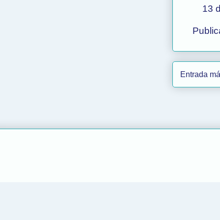
13 
Public
Entrada má