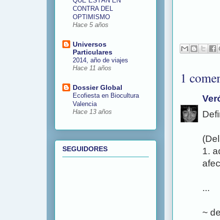
QUE ESTÁN EN
CONTRA DEL
OPTIMISMO
Hace 5 años
Universos
Particulares
2014, año de viajes
Hace 11 años
1 comen
Dossier Global
Ecofiesta en Biocultura
Ver
Valencia
Hace 13 años
Defi
(Del
SEGUIDORES
1. a
afe
...
~ de