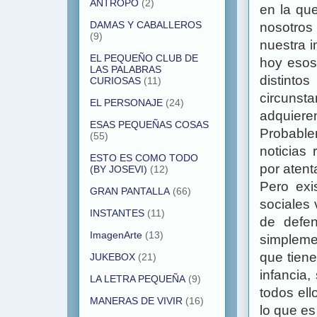
ANTROPO
(2)
en la qu
DAMAS Y CABALLEROS
nosotros
(9)
nuestra 
EL PEQUEÑO CLUB DE
hoy esos
LAS PALABRAS
distinto
CURIOSAS
(11)
circunst
EL PERSONAJE
(24)
adquiere
ESAS PEQUEÑAS COSAS
Probable
(55)
noticias
ESTO ES COMO TODO
por atent
(BY JOSEVI)
(12)
Pero exi
GRAN PANTALLA
(66)
sociales 
INSTANTES
(11)
de defen
ImagenArte
(13)
simpleme
que tiene
JUKEBOX
(21)
infancia
LA LETRA PEQUEÑA
(9)
todos ell
MANERAS DE VIVIR
(16)
lo que es