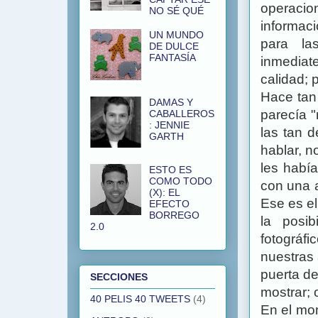
operacio
NO SÉ QUÉ
informaci
UN MUNDO
para la
DE DULCE
FANTASÍA
inmediat
calidad; 
Hace tan 
DAMAS Y
parecía "
CABALLEROS
: JENNIE
las tan 
GARTH
hablar, n
les había
ESTO ES
COMO TODO
con una a
(X): EL
Ese es el
EFECTO
BORREGO
la posib
2.0
fotográf
nuestras 
puerta d
SECCIONES
mostrar;
40 PELIS 40 TWEETS
(4)
En el mom