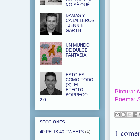
NO SÉ QUÉ
DAMAS Y
CABALLEROS
: JENNIE
GARTH
UN MUNDO
DE DULCE
FANTASÍA
ESTO ES
COMO TODO
(X): EL
EFECTO
Pintura:
N
BORREGO
Poema:
2.0
SECCIONES
1 comen
40 PELIS 40 TWEETS
(4)