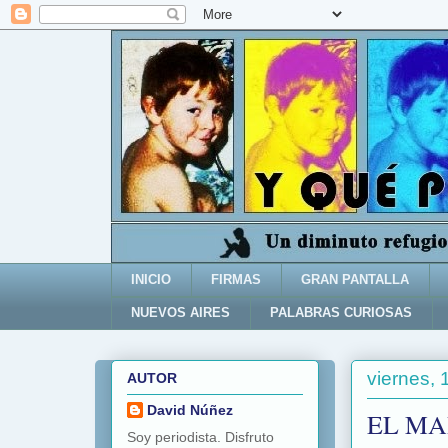
INICIO
FIRMAS
GRAN PANTALLA
NUEVOS AIRES
PALABRAS CURIOSAS
viernes, 
AUTOR
David Núñez
EL MA
Soy periodista. Disfruto