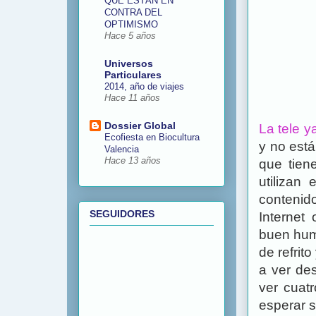
QUE ESTÁN EN
CONTRA DEL
OPTIMISMO
Hace 5 años
Universos
Particulares
2014, año de viajes
Hace 11 años
Dossier Global
La tele y
Ecofiesta en Biocultura
y no est
Valencia
Hace 13 años
que tien
utilizan
contenid
SEGUIDORES
Internet
buen humo
de refrito
a ver d
ver cuatr
esperar 