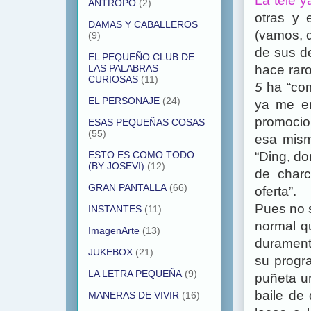
La tele y
ANTROPO
(2)
otras y 
DAMAS Y CABALLEROS
(vamos, q
(9)
de sus d
EL PEQUEÑO CLUB DE
hace rar
LAS PALABRAS
CURIOSAS
(11)
5
ha “co
EL PERSONAJE
(24)
ya me en
promocion
ESAS PEQUEÑAS COSAS
(55)
esa mism
“Ding, d
ESTO ES COMO TODO
(BY JOSEVI)
(12)
de char
GRAN PANTALLA
(66)
oferta”.
Pues no 
INSTANTES
(11)
normal q
ImagenArte
(13)
duramente
JUKEBOX
(21)
su progra
LA LETRA PEQUEÑA
(9)
puñeta un
baile de
MANERAS DE VIVIR
(16)