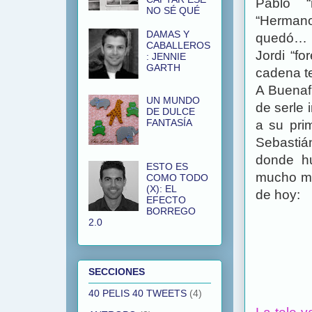
Pablo 
NO SÉ QUÉ
“Hermano
DAMAS Y
quedó… S
CABALLEROS
Jordi “f
: JENNIE
GARTH
cadena te
A Buenaf
UN MUNDO
de serle i
DE DULCE
FANTASÍA
a su pri
Sebastiá
donde hu
ESTO ES
mucho me
COMO TODO
(X): EL
de hoy:
EFECTO
BORREGO
2.0
SECCIONES
40 PELIS 40 TWEETS
(4)