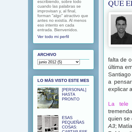
QUE E
escribiendo, sobre todo
cuando las palabras se
improvisan y, al final,
forman "algo" atractivo que
antes no existía. Al menos
eso intento en cada
entrada. Bienvenidos.
Ver todo mi perfil
ARCHIVO
falta de 
última em
Santiago
LO MÁS VISTO ESTE MES
a pensa
explicar 
[PERSONAL]
HASTA
PRONTO
La tele
tremenda
ESAS
quien se
PEQUEÑAS
A3
; Matí
COSAS:
CAPTAR ESE