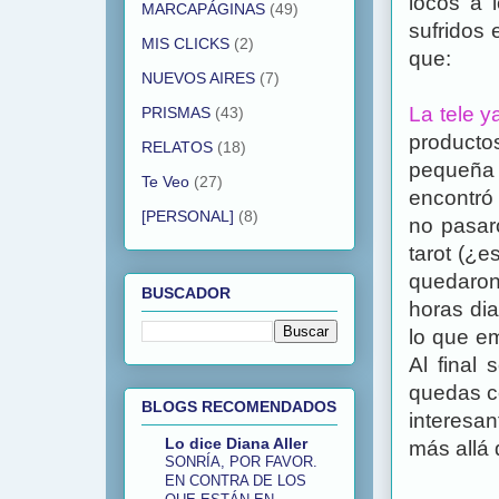
locos a 
MARCAPÁGINAS
(49)
sufridos
MIS CLICKS
(2)
que:
NUEVOS AIRES
(7)
La tele y
PRISMAS
(43)
producto
RELATOS
(18)
pequeña 
Te Veo
(27)
encontró 
[PERSONAL]
(8)
no pasaro
tarot (¿e
quedaron
BUSCADOR
horas dia
lo que em
Al final
quedas c
BLOGS RECOMENDADOS
interesa
Lo dice Diana Aller
más allá 
SONRÍA, POR FAVOR.
EN CONTRA DE LOS