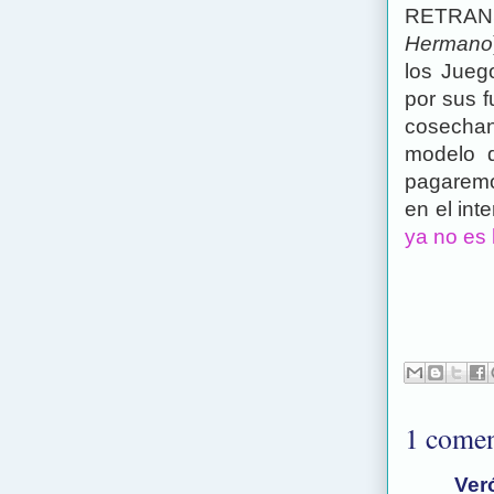
RETRANS
Hermano
los Jueg
por sus f
cosechan
modelo d
pagaremo
en el int
ya no es 
1 comen
Ver