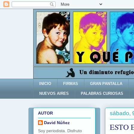
INICIO
FIRMAS
GRAN PANTALLA
NUEVOS AIRES
PALABRAS CURIOSAS
sábado, 
AUTOR
David Núñez
ESTO 
Soy periodista. Disfruto