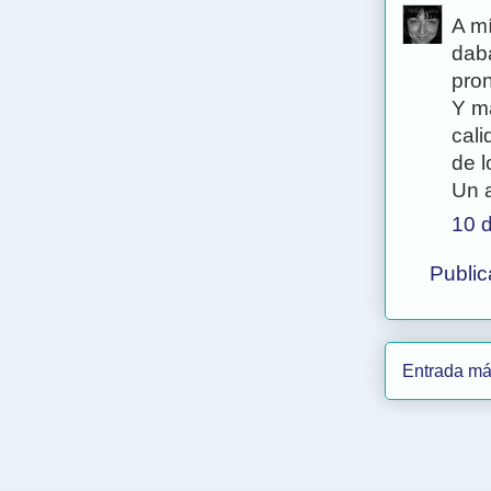
A m
dab
pron
Y má
cal
de l
Un 
10 d
Public
Entrada má