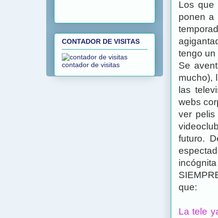
Los que 
ponen a 
tempora
agigantad
CONTADOR DE VISITAS
tengo un r
Se aven
contador de visitas
mucho), 
las tele
webs cor
ver peli
videoclub
futuro. 
espectad
incógnit
SIEMPRE 
que:
La tele y