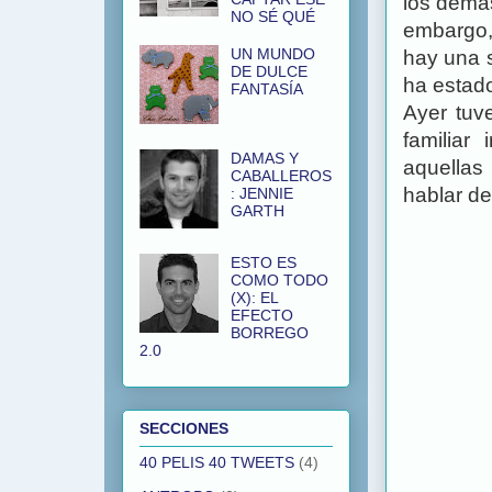
los demás
NO SÉ QUÉ
embargo,
UN MUNDO
hay una 
DE DULCE
ha estado
FANTASÍA
Ayer tuv
familiar
DAMAS Y
aquellas
CABALLEROS
hablar de
: JENNIE
GARTH
ESTO ES
COMO TODO
(X): EL
EFECTO
BORREGO
2.0
SECCIONES
40 PELIS 40 TWEETS
(4)