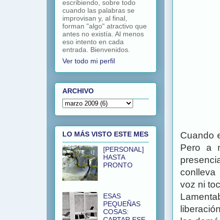
escribiendo, sobre todo
cuando las palabras se
improvisan y, al final,
forman "algo" atractivo que
antes no existía. Al menos
eso intento en cada
entrada. Bienvenidos.
Ver todo mi perfil
ARCHIVO
Cuando er
LO MÁS VISTO ESTE MES
Pero a 
[PERSONAL]
HASTA
presenci
PRONTO
conlleva
voz ni toc
Lamentab
ESAS
PEQUEÑAS
liberació
COSAS:
CAPTAR ESE