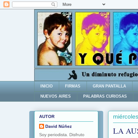
INICIO
FIRMAS
GRAN PANTALLA
NUEVOS AIRES
PALABRAS CURIOSAS
miércole
AUTOR
David Núñez
LA AU
Soy periodista. Disfruto