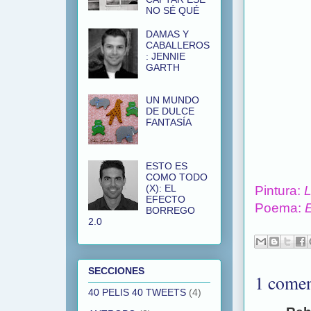
NO SÉ QUÉ
DAMAS Y
CABALLEROS
: JENNIE
GARTH
UN MUNDO
DE DULCE
FANTASÍA
ESTO ES
COMO TODO
(X): EL
Pintura:
L
EFECTO
Poema:
BORREGO
2.0
SECCIONES
1 comen
40 PELIS 40 TWEETS
(4)