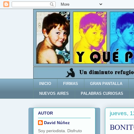
INICIO
FIRMAS
GRAN PANTALLA
NUEVOS AIRES
PALABRAS CURIOSAS
jueves, 
AUTOR
David Núñez
BONIT
Soy periodista. Disfruto