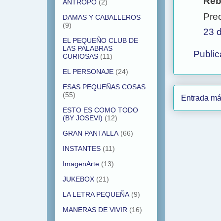
Rebe
ANTROPO
(2)
Prec
DAMAS Y CABALLEROS
(9)
23 d
EL PEQUEÑO CLUB DE
LAS PALABRAS
Public
CURIOSAS
(11)
EL PERSONAJE
(24)
ESAS PEQUEÑAS COSAS
(55)
Entrada má
ESTO ES COMO TODO
(BY JOSEVI)
(12)
GRAN PANTALLA
(66)
INSTANTES
(11)
ImagenArte
(13)
JUKEBOX
(21)
LA LETRA PEQUEÑA
(9)
MANERAS DE VIVIR
(16)