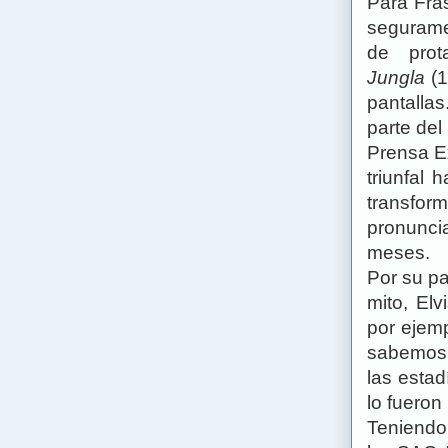
Para Fra
segurame
de prot
Jungla
(1
pantalla
parte del
Prensa E
triunfal
transform
pronunci
meses.
Por su pa
mito, Elv
por ejemp
sabemos 
las estad
lo fueron
Teniendo