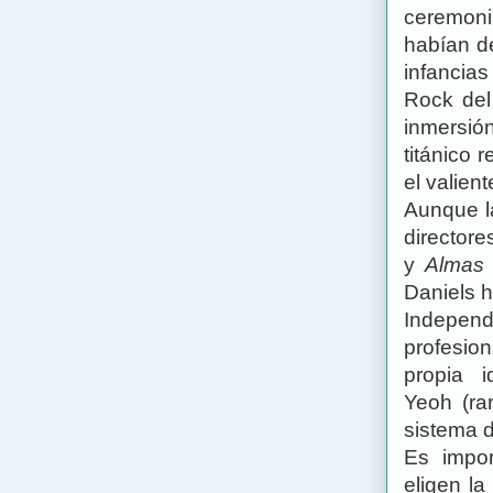
ceremoni
habían de
infancias
Rock del
inmersió
titánico
el valien
Aunque l
director
y
Almas 
Daniels h
Independe
profesio
propia i
Yeoh (ra
sistema d
Es impor
eligen la