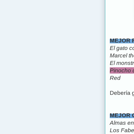
MEJOR 
El gato c
Marcel th
El monst
Pinocho d
Red
Debería 
MEJOR 
Almas en
Los Fab