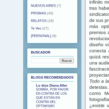
infinito 
NUEVOS AIRES
(7)
tras hab
PRISMAS
(43)
sindicato
de sus pr
RELATOS
(18)
más opti
Te Veo
(27)
premios a
[PERSONAL]
(8)
revoluci
diseño vi
conecta 
BUSCADOR
quizá re
una audie
fascinac
proyectar
BLOGS RECOMENDADOS
Todo a la
Lo dice Diana Aller
detestas
SONRÍA, POR FAVOR.
como Mej
EN CONTRA DE LOS
QUE ESTÁN EN
fotografí
CONTRA DEL
¿existe 
OPTIMISMO