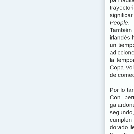
palmadit
trayecto
significa
People
.
También d
irlandés 
un tiemp
adiccion
la tempo
Copa Volp
de comed
Por lo ta
Con perm
galardon
segundo,
cumplen u
dorado l