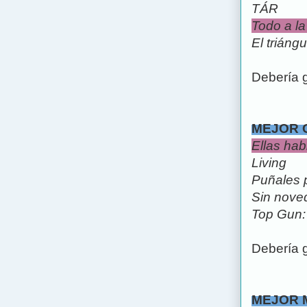
TÁR
Todo a la
El triángu
Debería 
MEJOR 
Ellas hab
Living
Puñales p
Sin noved
Top Gun:
Debería 
MEJOR 