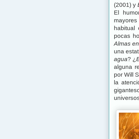
(2001) y
El humor
mayores 
habitual
pocas ho
Almas en
una estatu
agua
? ¿
alguna r
por Will 
la atenc
gigante
universos