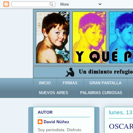
INICIO
FIRMAS
GRAN PANTALLA
NUEVOS AIRES
PALABRAS CURIOSAS
lunes, 1
AUTOR
David Núñez
OSCAR
Soy periodista. Disfruto