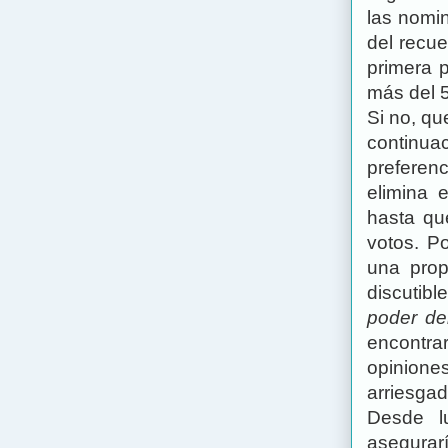
las nomi
del recue
primera p
más del 
Si no, qu
continu
preferen
elimina 
hasta qu
votos. P
una prop
discutibl
poder de
encontra
opiniones
arriesgad
Desde l
asegurar