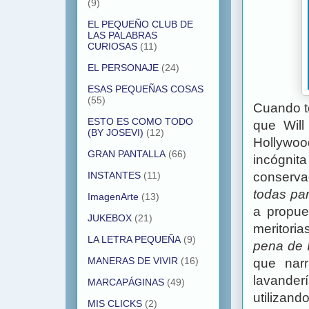
(9)
EL PEQUEÑO CLUB DE
LAS PALABRAS
CURIOSAS
(11)
EL PERSONAJE
(24)
ESAS PEQUEÑAS COSAS
(55)
Cuando t
ESTO ES COMO TODO
que Will
(BY JOSEVI)
(12)
Hollywoo
GRAN PANTALLA
(66)
incógni
INSTANTES
(11)
conserva
todas par
ImagenArte
(13)
a propue
JUKEBOX
(21)
meritori
LA LETRA PEQUEÑA
(9)
pena de I
MANERAS DE VIVIR
(16)
que narr
lavander
MARCAPÁGINAS
(49)
utilizan
MIS CLICKS
(2)