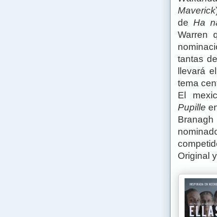
Maverick
de
Ha na
Warren 
nominaci
tantas d
llevará e
tema cent
El mexi
Pupille
en
Branagh 
nominado
competid
Original 