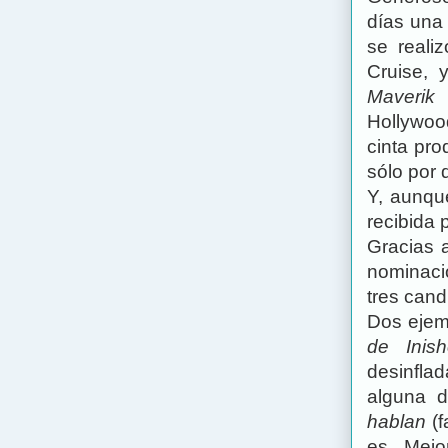
días una
se reali
Cruise, y
Maverik
c
Hollywood
cinta pr
sólo por 
Y, aunqu
recibida p
Gracias
nominaci
tres cand
Dos ejem
de Inish
desinflad
alguna 
hablan
(f
es Mejo