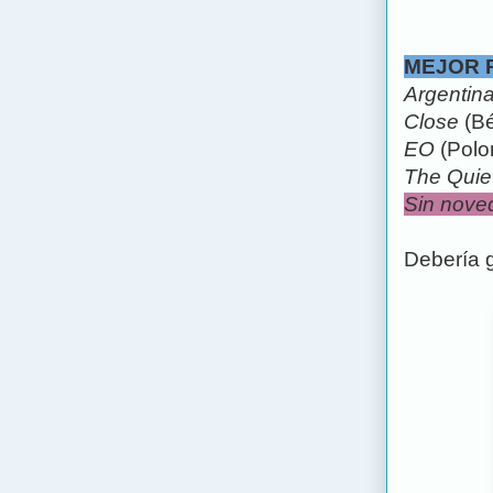
MEJOR 
Argentin
Close
(Bé
EO
(Polo
The Quiet
Sin noved
Debería 