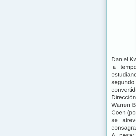
Daniel Kw
la temp
estudiand
segundo 
converti
Direcció
Warren B
Coen (p
se atre
consagra
A pesar