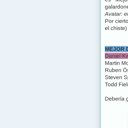
galardon
Avatar: e
Por ciert
el chiste)
MEJOR 
Daniel Kw
Martin M
Ruben Ös
Steven Sp
Todd Fiel
Debería g