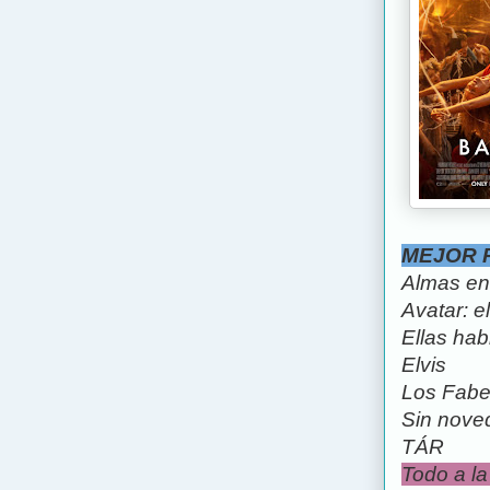
MEJOR 
Almas en
Avatar: e
Ellas hab
Elvis
Los Fab
Sin noved
TÁR
Todo a la