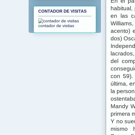
En el pa
habitual
CONTADOR DE VISITAS
en las c
Williams
contador de visitas
acento) 
dos) Osca
Indepen
lacrados
del comp
consegui
con 59).
última, e
la person
ostentaba
Mandy Wa
primera m
Y no sue
mismo h