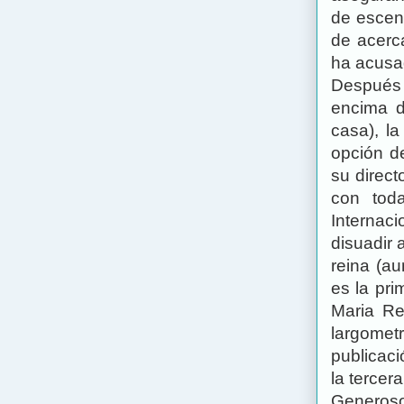
de escen
de acerc
ha acusad
Después 
encima d
casa), l
opción d
su direc
con toda
Internac
disuadir 
reina (a
es la pr
Maria Re
largomet
publicaci
la tercer
Generoso