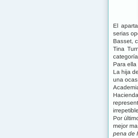
El apart
serias op
Basset, c
Tina Tur
categorí
Para ella
La hija d
una ocasi
Academia
Hacienda 
represent
irrepetib
Por últim
mejor ma
pena de 