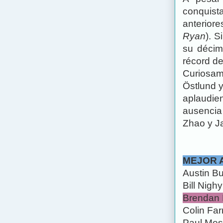
conquist
anterior
Ryan
). 
su décimo
récord de
Curiosame
Östlund y
aplaudien
ausencia 
Zhao y J
MEJOR 
Austin But
Bill Nighy
Brendan 
Colin Farr
Paul Mesc