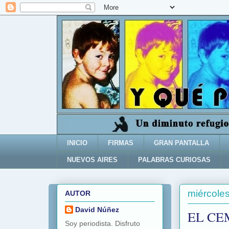
INICIO
FIRMAS
GRAN PANTALLA
NUEVOS AIRES
PALABRAS CURIOSAS
miércoles
AUTOR
David Núñez
EL CE
Soy periodista. Disfruto