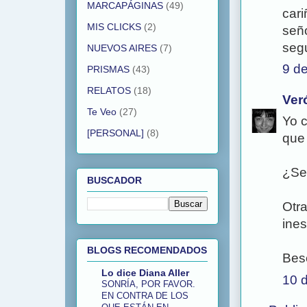
MARCAPÁGINAS
(49)
cari
MIS CLICKS
(2)
seño
segu
NUEVOS AIRES
(7)
9 de
PRISMAS
(43)
RELATOS
(18)
Ver
Te Veo
(27)
Yo 
[PERSONAL]
(8)
que 
¿Se 
BUSCADOR
Otra
ines
BLOGS RECOMENDADOS
Bes
Lo dice Diana Aller
10 d
SONRÍA, POR FAVOR.
EN CONTRA DE LOS