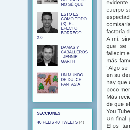
evidente 
NO SÉ QUÉ
cuerpo s
ESTO ES
espectad
COMO TODO
(X): EL
comisaría
EFECTO
factoría 
BORREGO
2.0
A mí, si
que se 
DAMAS Y
CABALLEROS
fallecimi
: JENNIE
más famo
GARTH
"Algo se
en su de
UN MUNDO
DE DULCE
hay que d
FANTASÍA
poco me
Más reci
de que el
You Tube 
SECCIONES
Un final 
40 PELIS 40 TWEETS
(4)
Ellos ta