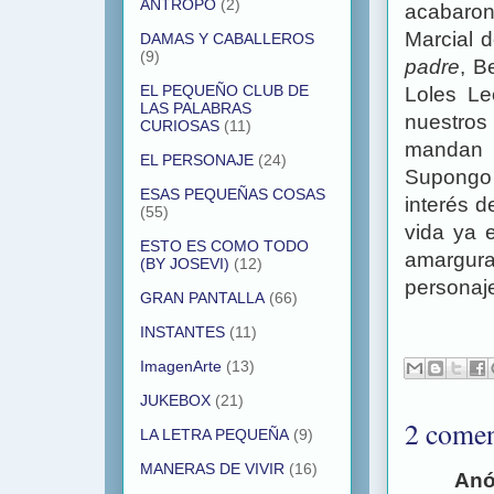
ANTROPO
(2)
acabaron 
Marcial 
DAMAS Y CABALLEROS
(9)
padre
, B
EL PEQUEÑO CLUB DE
Loles L
LAS PALABRAS
nuestros
CURIOSAS
(11)
mandan d
EL PERSONAJE
(24)
Supongo 
ESAS PEQUEÑAS COSAS
interés d
(55)
vida ya 
ESTO ES COMO TODO
amargura
(BY JOSEVI)
(12)
personaje
GRAN PANTALLA
(66)
INSTANTES
(11)
ImagenArte
(13)
JUKEBOX
(21)
2 comen
LA LETRA PEQUEÑA
(9)
MANERAS DE VIVIR
(16)
Anó