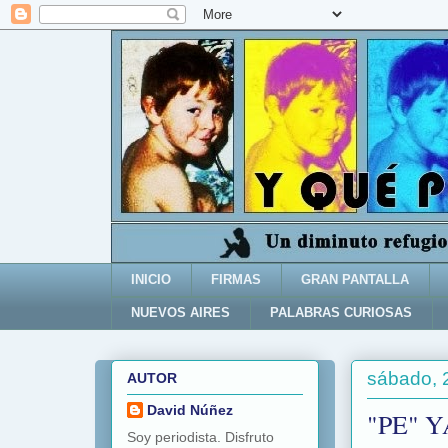
INICIO
FIRMAS
GRAN PANTALLA
NUEVOS AIRES
PALABRAS CURIOSAS
sábado, 
AUTOR
David Núñez
"PE" 
Soy periodista. Disfruto