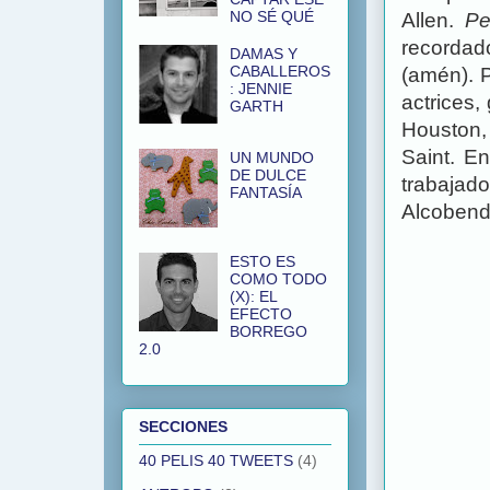
NO SÉ QUÉ
Allen.
P
recordad
DAMAS Y
CABALLEROS
(amén). P
: JENNIE
actrices,
GARTH
Houston,
Saint. E
UN MUNDO
DE DULCE
trabajad
FANTASÍA
Alcobend
ESTO ES
COMO TODO
(X): EL
EFECTO
BORREGO
2.0
SECCIONES
40 PELIS 40 TWEETS
(4)