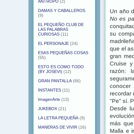
ANTROPO
(2)
Un año d
DAMAS Y CABALLEROS
(9)
No es pa
EL PEQUEÑO CLUB DE
conquitad
LAS PALABRAS
su compa
CURIOSAS
(11)
madrileñ
EL PERSONAJE
(24)
que el as
ESAS PEQUEÑAS COSAS
gran med
(55)
Cruise 
ESTO ES COMO TODO
razón: l
(BY JOSEVI)
(12)
seguramen
GRAN PANTALLA
(66)
conocer 
INSTANTES
(11)
recordar
ImagenArte
(13)
"Pe" sí. 
Desde lu
JUKEBOX
(21)
evolució
LA LETRA PEQUEÑA
(9)
más que 
MANERAS DE VIVIR
(16)
Malla e i