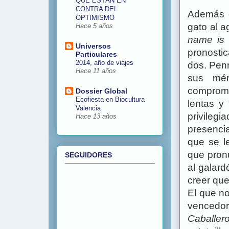
QUE ESTÁN EN
CONTRA DEL
Además 
OPTIMISMO
gato al 
Hace 5 años
name is 
Universos
pronosti
Particulares
2014, año de viajes
dos. Pen
Hace 11 años
sus mér
comprome
Dossier Global
Ecofiesta en Biocultura
lentas y
Valencia
privileg
Hace 13 años
presencia
que se l
que pron
SEGUIDORES
al galar
creer que
El que n
vencedor 
Caballer