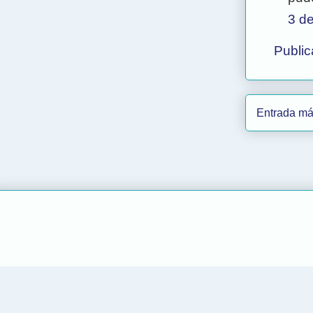
3 de
Public
Entrada má