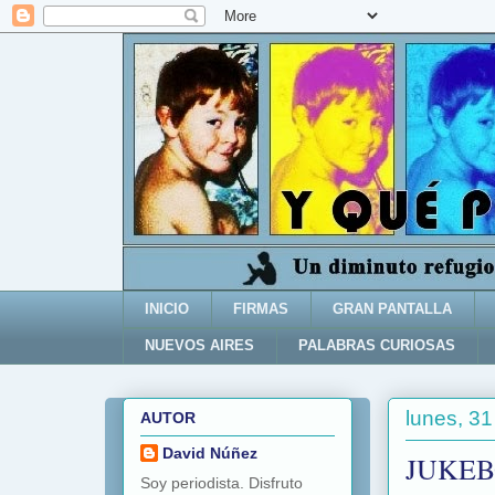
INICIO
FIRMAS
GRAN PANTALLA
NUEVOS AIRES
PALABRAS CURIOSAS
lunes, 3
AUTOR
David Núñez
JUKEB
Soy periodista. Disfruto