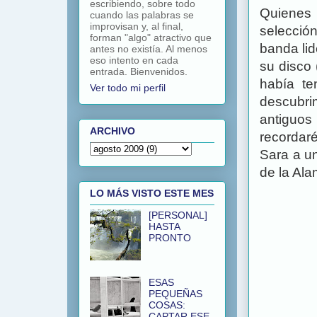
escribiendo, sobre todo
Quienes 
cuando las palabras se
improvisan y, al final,
selecció
forman "algo" atractivo que
banda lid
antes no existía. Al menos
eso intento en cada
su disco 
entrada. Bienvenidos.
había te
Ver todo mi perfil
descubri
antiguos
ARCHIVO
recordar
Sara a un
de la Ala
LO MÁS VISTO ESTE MES
[PERSONAL]
HASTA
PRONTO
ESAS
PEQUEÑAS
COSAS:
CAPTAR ESE