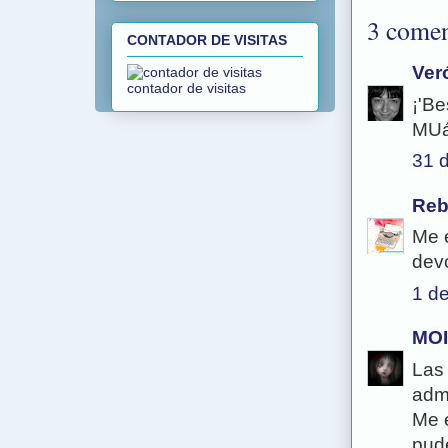
3 comen
CONTADOR DE VISITAS
Ver
contador de visitas
¡'Be
MUá!
31 
Reb
Me 
devo
1 de
MO
Las
adm
Me 
pud