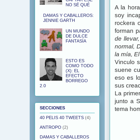
NO SÉ QUÉ
A la hor
soy inca
DAMAS Y CABALLEROS:
JENNIE GARTH
rockera 
forman p
UN MUNDO
DE DULCE
de lleva
FANTASÍA
normal, D
la mía, El
ESTO ES
Vinculo 
COMO TODO
suene cu
(X): EL
EFECTO
eso es l
BORREGO
sus crea
2.0
La prime
junto a 
SECCIONES
tema home
40 PELIS 40 TWEETS
(4)
ANTROPO
(2)
DAMAS Y CABALLEROS