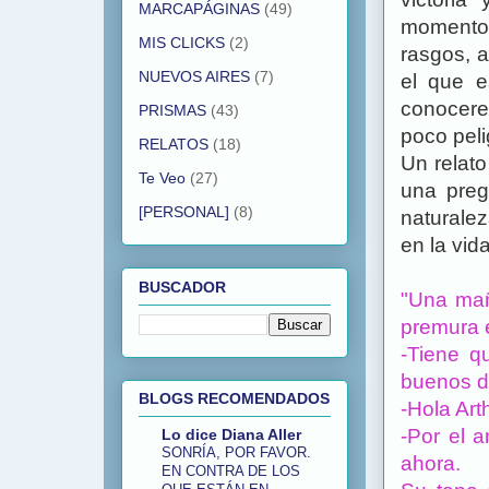
MARCAPÁGINAS
(49)
momento p
MIS CLICKS
(2)
rasgos, a
NUEVOS AIRES
(7)
el que e
conocere
PRISMAS
(43)
poco peli
RELATOS
(18)
Un relato
Te Veo
(27)
una preg
[PERSONAL]
(8)
naturalez
en la vida
BUSCADOR
"Una mañ
premura e
-Tiene q
buenos dí
BLOGS RECOMENDADOS
-Hola Art
-Por el 
Lo dice Diana Aller
SONRÍA, POR FAVOR.
ahora.
EN CONTRA DE LOS