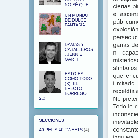
NO SÉ QUÉ
ciertas p
el ascen
UN MUNDO
DE DULCE
públicame
FANTASÍA
explosión
persecuc
ganas de 
DAMAS Y
CABALLEROS
ni capa
: JENNIE
GARTH
misterio
símbolos
ESTO ES
que encu
COMO TODO
ilimitad
(X): EL
EFECTO
rebeldía 
BORREGO
No prete
2.0
Todo lo c
inconsci
SECCIONES
inevitab
constant
40 PELIS 40 TWEETS
(4)
inquieta,