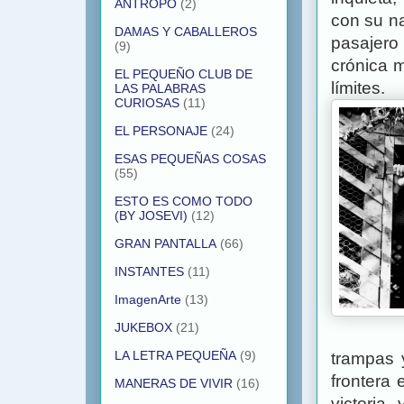
ANTROPO
(2)
con su na
DAMAS Y CABALLEROS
pasajero 
(9)
crónica m
EL PEQUEÑO CLUB DE
límites.
LAS PALABRAS
CURIOSAS
(11)
EL PERSONAJE
(24)
ESAS PEQUEÑAS COSAS
(55)
ESTO ES COMO TODO
(BY JOSEVI)
(12)
GRAN PANTALLA
(66)
INSTANTES
(11)
ImagenArte
(13)
JUKEBOX
(21)
LA LETRA PEQUEÑA
(9)
trampas 
frontera e
MANERAS DE VIVIR
(16)
victoria