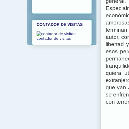
general.
Especia
económic
amorosas
CONTADOR DE VISITAS
terminan
autor, co
contador de visitas
libertad 
esos per
permanec
tranquil
quiera ut
extranje
que van 
se enfren
con terro