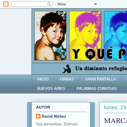
INICIO
FIRMAS
GRAN PANTALLA
NUEVOS AIRES
PALABRAS CURIOSAS
lunes, 19
AUTOR
David Núñez
MARCA
Soy periodista. Disfruto