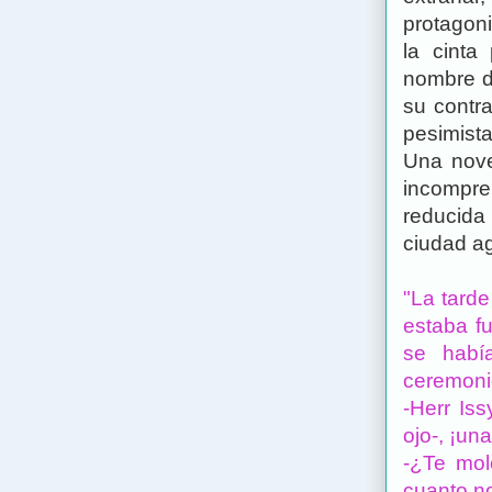
protagoni
la cinta
nombre d
su contra
pesimista
Una nove
incompre
reducida 
ciudad ag
"La tarde
estaba fu
se habí
ceremoni
-Herr Is
ojo-, ¡una
-¿Te mol
cuanto n