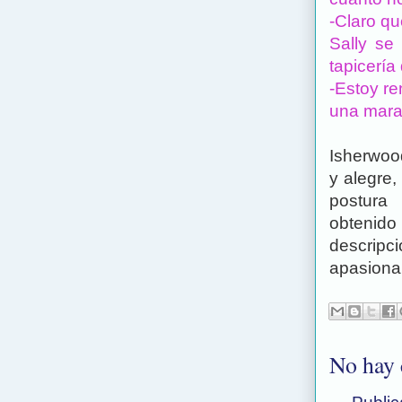
-Claro qu
Sally se 
tapicería
-Estoy r
una marav
Isherwood
y alegre,
postura 
obtenid
descripc
apasionan
No hay 