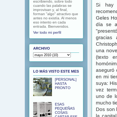
escribiendo, sobre todo
Si hay
cuando las palabras se
improvisan y, al final,
recomend
forman "algo" atractivo que
Geles Ho
antes no existía. Al menos
eso intento en cada
día se 
entrada. Bienvenidos.
"presen
Ver todo mi perfil
gracias 
Christop
ARCHIVO
una nove
(texto 
homónima
aseguró 
LO MÁS VISTO ESTE MES
en mi tie
[PERSONAL]
suya: His
HASTA
PRONTO
vez term
uno de l
mucho ti
ESAS
PEQUEÑAS
Dos son 
COSAS:
la capit
CAPTAR ESE