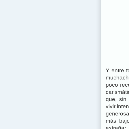
Y entre 
muchacha
poco rec
carismáti
que, sin
vivir in
generosa
más bajo
extrañar