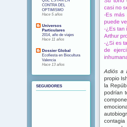
Su tono 
QUE ESTÁN EN
CONTRA DEL
casi no s
OPTIMISMO
-Es más 
Hace 5 años
puede ve
Universos
-¿Es tan
Particulares
2014, año de viajes
Arthur pr
Hace 11 años
-¿Si es t
de ejerc
Dossier Global
Ecofiesta en Biocultura
inhumanas
Valencia
Hace 13 años
Adiós a 
propio I
la Repúb
SEGUIDORES
podrían t
componen
emocion
autobiogr
contagia