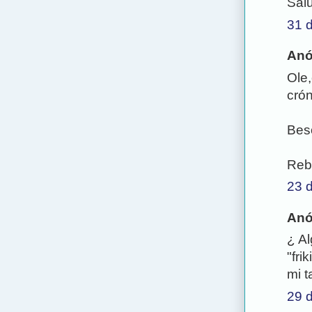
Sal
31 d
Anó
Ole
crón
Bes
Reb
23 
Anó
¿ Al
"fri
mi t
29 