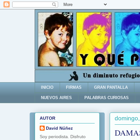
INICIO
FIRMAS
GRAN PANTALLA
NUEVOS AIRES
PALABRAS CURIOSAS
domingo,
AUTOR
David Núñez
DAMAS
Soy periodista. Disfruto