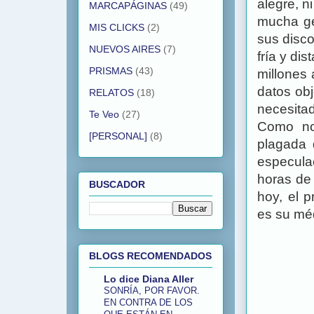
alegre, n
MARCAPÁGINAS
(49)
mucha ge
MIS CLICKS
(2)
sus disco
NUEVOS AIRES
(7)
fría y di
PRISMAS
(43)
millones
datos ob
RELATOS
(18)
necesita
Te Veo
(27)
Como no
[PERSONAL]
(8)
plagada 
especula
horas de 
BUSCADOR
hoy, el p
es su mé
BLOGS RECOMENDADOS
Lo dice Diana Aller
SONRÍA, POR FAVOR.
EN CONTRA DE LOS