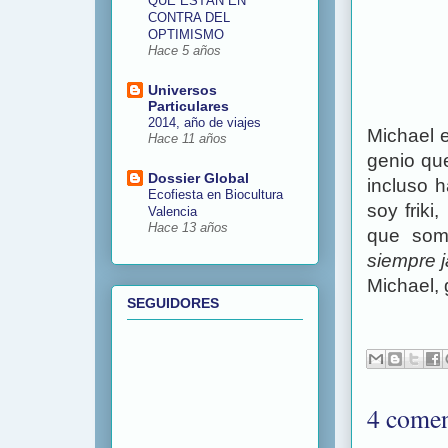
QUE ESTÁN EN
CONTRA DEL
OPTIMISMO
Hace 5 años
Universos
Particulares
2014, año de viajes
Michael e
Hace 11 años
genio que
Dossier Global
incluso h
Ecofiesta en Biocultura
soy frik
Valencia
Hace 13 años
que somo
siempre 
Michael, 
SEGUIDORES
4 comen