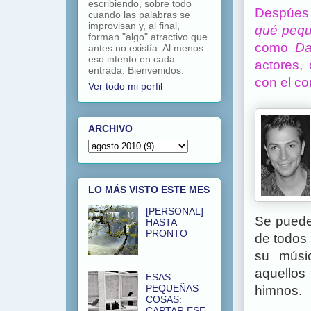
escribiendo, sobre todo
Despúes 
cuando las palabras se
improvisan y, al final,
qué pequ
forman "algo" atractivo que
como
Da
antes no existía. Al menos
eso intento en cada
actores,
entrada. Bienvenidos.
con el co
Ver todo mi perfil
ARCHIVO
LO MÁS VISTO ESTE MES
[PERSONAL]
Se puede
HASTA
PRONTO
de todos 
su músi
aquellos
ESAS
PEQUEÑAS
himnos.
COSAS:
CAPTAR ESE