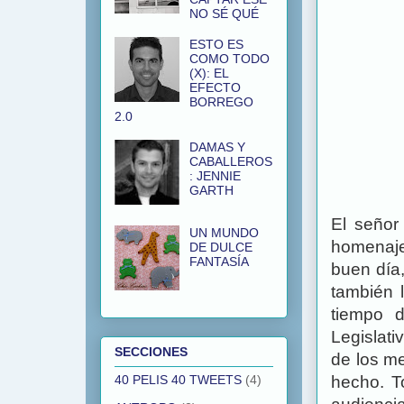
NO SÉ QUÉ
ESTO ES
COMO TODO
(X): EL
EFECTO
BORREGO
2.0
DAMAS Y
CABALLEROS
: JENNIE
GARTH
El señor
UN MUNDO
homenaje
DE DULCE
FANTASÍA
buen día
también 
tiempo d
Legislativ
SECCIONES
de los m
hecho. T
40 PELIS 40 TWEETS
(4)