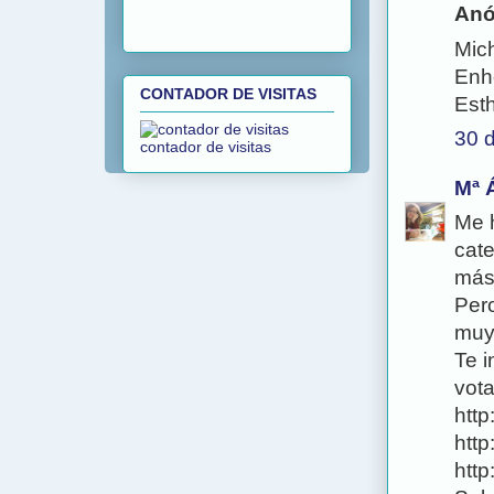
Anó
Mic
Enh
CONTADOR DE VISITAS
Est
30 
contador de visitas
Mª 
Me h
cat
más 
Pero
muy
Te i
vota
http
http
http