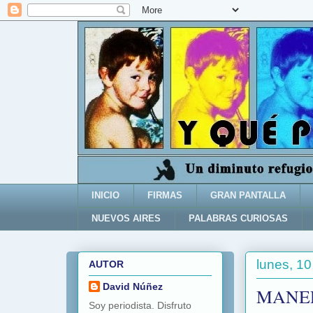
INICIO
FIRMAS
GRAN PANTALLA
NUEVOS AIRES
PALABRAS CURIOSAS
lunes, 1
AUTOR
David Núñez
MANER
Soy periodista. Disfruto