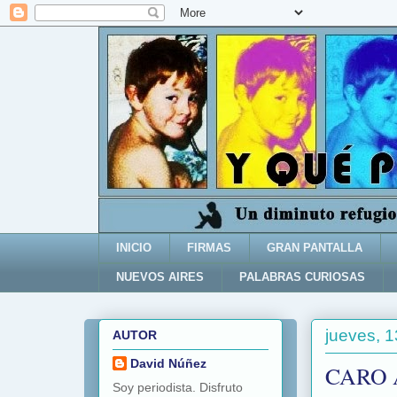
INICIO
FIRMAS
GRAN PANTALLA
NUEVOS AIRES
PALABRAS CURIOSAS
jueves, 
AUTOR
David Núñez
CARO 
Soy periodista. Disfruto