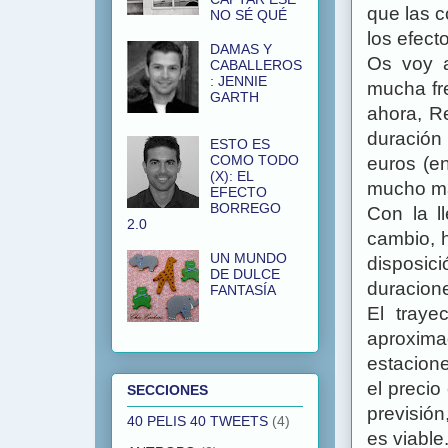
que las 
NO SÉ QUÉ
los efect
DAMAS Y
Os voy a
CABALLEROS
: JENNIE
mucha fre
GARTH
ahora, Re
duración
ESTO ES
COMO TODO
euros (en
(X): EL
mucho má
EFECTO
BORREGO
Con la l
2.0
cambio, h
UN MUNDO
disposic
DE DULCE
duracione
FANTASÍA
El traye
aproxima
estacione
el precio
SECCIONES
previsió
40 PELIS 40 TWEETS
(4)
es viable