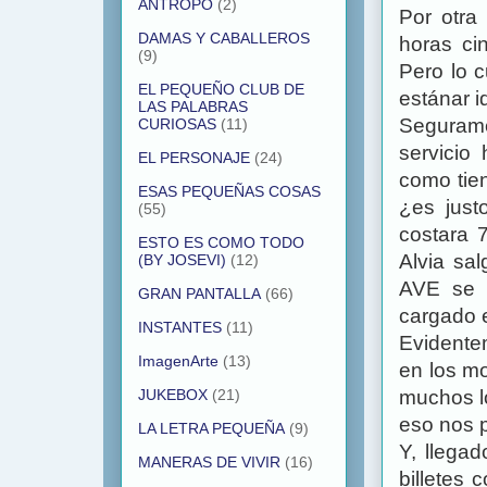
ANTROPO
(2)
Por otra 
DAMAS Y CABALLEROS
horas ci
(9)
Pero lo c
EL PEQUEÑO CLUB DE
estánar i
LAS PALABRAS
Segurame
CURIOSAS
(11)
servicio
EL PERSONAJE
(24)
como tien
ESAS PEQUEÑAS COSAS
¿es just
(55)
costara 
ESTO ES COMO TODO
Alvia sa
(BY JOSEVI)
(12)
AVE se h
GRAN PANTALLA
(66)
cargado e
INSTANTES
(11)
Evidente
ImagenArte
(13)
en los m
muchos lo
JUKEBOX
(21)
eso nos 
LA LETRA PEQUEÑA
(9)
Y, llega
MANERAS DE VIVIR
(16)
billetes