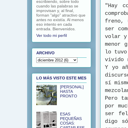
escribiendo, sobre todo
"Hay c
cuando las palabras se
improvisan y, al final,
comprob
forman "algo" atractivo que
antes no existía. Al menos
freno, 
eso intento en cada
ser com
entrada. Bienvenidos.
Ver todo mi perfil
volar y
menor g
lo tuvo
ARCHIVO
vivido 
Y yo añ
discurs
LO MÁS VISTO ESTE MES
sí mism
[PERSONAL]
mezcola
HASTA
PRONTO
Pero ta
por muc
ser fe
ESAS
PEQUEÑAS
digo s
COSAS:
CAPTAR ESE