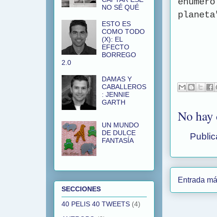
enumer
NO SÉ QUÉ
planeta
ESTO ES
COMO TODO
(X): EL
EFECTO
BORREGO
2.0
DAMAS Y
CABALLEROS
: JENNIE
GARTH
No hay 
UN MUNDO
DE DULCE
Public
FANTASÍA
Entrada má
SECCIONES
40 PELIS 40 TWEETS
(4)