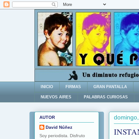
INICIO
FIRMAS
GRAN PANTALLA
NUEVOS AIRES
PALABRAS CURIOSAS
domingo,
AUTOR
David Núñez
INSTA
Soy periodista. Disfruto