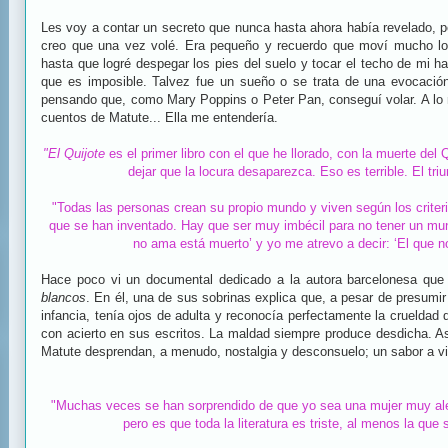
Les voy a contar un secreto que nunca hasta ahora había revelado, p
creo que una vez volé. Era pequeño y recuerdo que moví mucho lo
hasta que logré despegar los pies del suelo y tocar el techo de mi h
que es imposible. Talvez fue un sueño o se trata de una evocación 
pensando que, como Mary Poppins o Peter Pan, conseguí volar. A lo 
cuentos de Matute... Ella me entendería.
"El Quijote
es el primer libro con el que he llorado, con la muerte del Qu
dejar que la locura desaparezca. Eso es terrible. El tri
"Todas las personas crean su propio mundo y viven según los criteri
que se han inventado. Hay que ser muy imbécil para no tener un mun
no ama está muerto’ y yo me atrevo a decir: ‘El que no
Hace poco vi un documental dedicado a la autora barcelonesa qu
blancos
. En él, una de sus sobrinas explica que, a pesar de presumi
infancia, tenía ojos de adulta y reconocía perfectamente la crueldad 
con acierto en sus escritos. La maldad siempre produce desdicha. Así
Matute desprendan, a menudo, nostalgia y desconsuelo; un sabor a v
"Muchas veces se han sorprendido de que yo sea una mujer muy alegre
pero es que toda la literatura es triste, al menos la que 