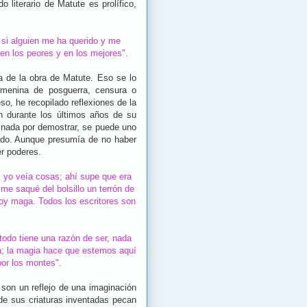
o literario de Matute es prolífico,
Y si alguien me ha querido y me
 en los peores y en los mejores".
a de la obra de Matute. Eso se lo
emenina de posguerra, censura o
so, he recopilado reflexiones de la
ón durante los últimos años de su
a nada por demostrar, se puede uno
erado. Aunque presumía de no haber
ener poderes.
, yo veía cosas; ahí supe que era
e saqué del bolsillo un terrón de
 soy maga. Todos los escritores son
todo tiene una razón de ser, nada
ia; la magia hace que estemos aquí
por los montes".
son un reflejo de una imaginación
de sus criaturas inventadas pecan