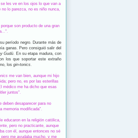
se les ve en los ojos lo que van a
no lo parezca, no es niño nunca,
 porque son producto de una gran
...".
 su período negro. Durante más de
ía ganas. Pero consiguió salir del
ey Gudú
. En su etapa madura, con
on los que soportar este extraño
 no, los
gin-tonics
.
onics
me van bien, aunque mi hijo
a; pero no, es por las esterillas
El médico me ha dicho que esas
ler juntos".
ue deben desaparecer para no
 una memoria modificada".
e educaron en la religión católica,
ente, pero no practicante, aunque
aba con él, aunque entonces no sé
a, pero me ayudaba mucho, y me