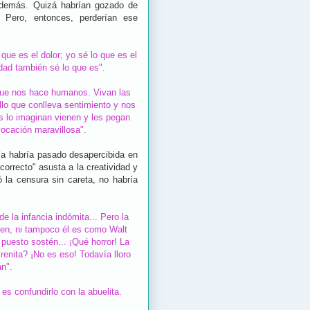
s demás. Quizá habrían gozado de
 Pero, entonces, perderían ese
 que es el dolor; yo sé lo que es el
idad también sé lo que es".
que nos hace humanos. Vivan las
llo que conlleva sentimiento y nos
s lo imaginan vienen y les pegan
vocación maravillosa".
ía habría pasado desapercibida en
correcto" asusta a la creatividad y
ó la censura sin careta, no habría
e la infancia indómita... Pero la
cen, ni tampoco él es como Walt
 puesto sostén... ¡Qué horror! La
renita? ¡No es eso! Todavía lloro
an".
s confundirlo con la abuelita.