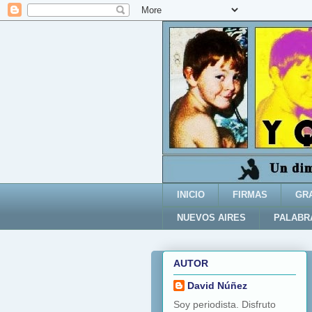
INICIO
FIRMAS
GR
NUEVOS AIRES
PALABR
AUTOR
David Núñez
Soy periodista. Disfruto