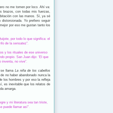
ero no me tomen por loco. Ahí va:
s brazos, con todas mis fuerzas,
abitación con las manos. Sí, ya sé
distorsionada. Yo prefiero seguir
mejor por eso me gustan tanto los
ijote, por todo lo que significa: el
unfo de la sensatez”.
os y los rituales de ese universo
do propio. San Juan dijo: ‘El que
 inventa, no vive”.
e se llama
La niña de los cabellos
r de no haber abandonado nunca la
de los hombres y por eso la refleja
, es inevitable que los relatos de
ida amarga.
 y mi literatura sea tan triste,
se puede llamar así".