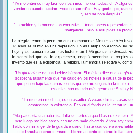
"Yo me entiendo muy bien con los niños; no con todos, eh. A algunos 
vender en cuanto puedan. Esos no son niños. Hay gente que, aunque 
y eso se nota después".
"La maldad y la bondad son exquisitas. Tienen pocos representantes
inteligencia. Pero la estupidez se prodiga
La alegría, como la pena, no dura eternamente. Matute también tuvo
18 años se sumió en una depresión. En esa etapa no escribió; no ten
hoyo y se reencontró con sus lectores en 1996 gracias a
Olvidado R
la serenidad que da la experiencia, adoptó mecanismos propios c
invento que es la existencia: la religión, la memoria selectiva y, cómo
"Un
gin-tonic
te da una lucidez bárbara. El médico dice que los
gin-t
sospecha falsamente que me caigo en los hoteles a causa de la bebid
que ponen bajo las camas, en las que se me engancha la muleta. 
esterillas han matado más gente que Stalin y Hit
"La memoria modifica, es un escultor. A veces elimina cosas q
amargarnos la existencia. Eso en el fondo es la literatura:
“Me parecería una autentica falta de cortesía que Dios no existiera. M
pero luego me hice atea y eso no era nada divertido. Ahora soy crey
hablo con mi ángel de la guarda a diario. Hasta cuando era atea habl
si lo llamaba gnomo o trasgo... No me acuerdo de cómo lo llamab