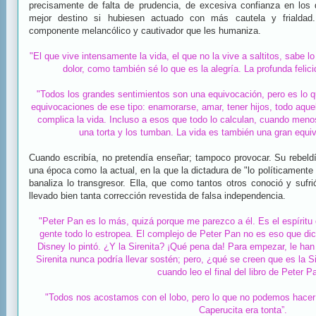
precisamente de falta de prudencia, de excesiva confianza en lo
mejor destino si hubiesen actuado con más cautela y frialdad.
componente melancólico y cautivador que les humaniza.
"El que vive intensamente la vida, el que no la vive a saltitos, sabe lo
dolor, como también sé lo que es la alegría. La profunda felic
"Todos los grandes sentimientos son una equivocación, pero es lo 
equivocaciones de ese tipo: enamorarse, amar, tener hijos, todo aque
complica la vida. Incluso a esos que todo lo calculan, cuando meno
una torta y los tumban. La vida es también una gran equi
Cuando escribía, no pretendía enseñar; tampoco provocar. Su rebeld
una época como la actual, en la que la dictadura de "lo políticamente 
banaliza lo transgresor. Ella, que como tantos otros conoció y sufri
llevado bien tanta corrección revestida de falsa independencia.
"Peter Pan es lo más, quizá porque me parezco a él. Es el espíritu d
gente todo lo estropea. El complejo de Peter Pan no es eso que di
Disney lo pintó. ¿Y la Sirenita? ¡Qué pena da! Para empezar, le han
Sirenita nunca podría llevar sostén; pero, ¿qué se creen que es la Si
cuando leo el final del libro de Peter P
"Todos nos acostamos con el lobo, pero lo que no podemos hacer e
Caperucita era tonta”.