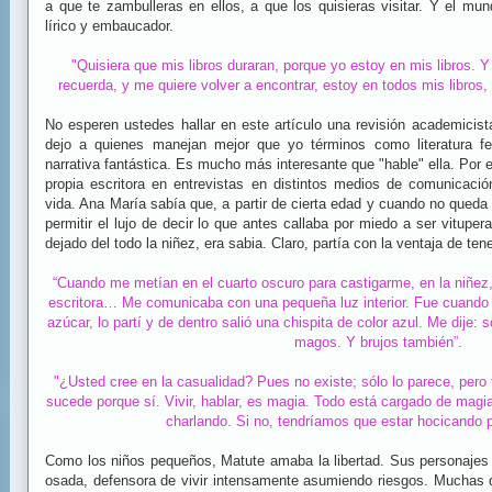
a que te zambulleras en ellos, a que los quisieras visitar. Y el mund
lírico y embaucador.
"Quisiera que mis libros duraran, porque yo estoy en mis libros. 
recuerda, y me quiere volver a encontrar, estoy en todos mis libros,
No esperen ustedes hallar en este artículo una revisión academicist
dejo a quienes manejan mejor que yo términos como literatura f
narrativa fantástica. Es mucho más interesante que "hable" ella. Por e
propia escritora en entrevistas en distintos medios de comunicaci
vida. Ana María sabía que, a partir de cierta edad y cuando no qued
permitir el lujo de decir lo que antes callaba por miedo a ser vitup
dejado del todo la niñez, era sabia. Claro, partía con la ventaja de t
“Cuando me metían en el cuarto oscuro para castigarme, en la niñez
escritora… Me comunicaba con una pequeña luz interior. Fue cuando m
azúcar, lo partí y de dentro salió una chispita de color azul. Me dije:
magos. Y brujos también”.
"¿Usted cree en la casualidad? Pues no existe; sólo lo parece, pero 
sucede porque sí. Vivir, hablar, es magia. Todo está cargado de mag
charlando. Si no, tendríamos que estar hocicando 
Como los niños pequeños, Matute amaba la libertad. Sus personajes 
osada, defensora de vivir intensamente asumiendo riesgos. Muchas 