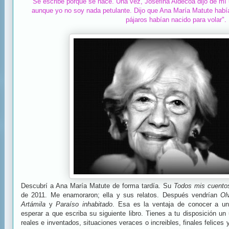
"Se escribe porque se nace. Una vez, Josefina Aldecoa dijo de m
aunque yo no soy nada petulante. Dijo que Ana María Matute había
pájaros habían nacido para volar".
Descubrí a Ana María Matute de forma tardía. Su
Todos mis cuento
de 2011. Me enamoraron; ella y sus relatos. Después vendrían
Ol
Artámila
y
Paraíso inhabitado
. Esa es la ventaja de conocer a un
esperar a que escriba su siguiente libro. Tienes a tu disposición u
reales e inventados, situaciones veraces o increibles, finales felices