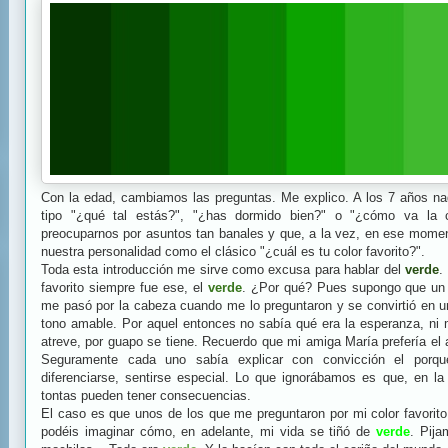
Con la edad, cambiamos las preguntas. Me explico. A los 7 años nad
tipo "¿qué tal estás?", "¿has dormido bien?" o "¿cómo va la c
preocuparnos por asuntos tan banales y que, a la vez, en ese moment
nuestra personalidad como el clásico "¿cuál es tu color favorito?".
Toda esta introducción me sirve como excusa para hablar del
verde
.
favorito siempre fue ese, el
verde
. ¿Por qué? Pues supongo que un 
me pasó por la cabeza cuando me lo preguntaron y se convirtió en 
tono amable. Por aquel entonces no sabía qué era la esperanza, ni
atreve, por guapo se tiene. Recuerdo que mi amiga María prefería el a
Seguramente cada uno sabía explicar con convicción el porqu
diferenciarse, sentirse especial. Lo que ignorábamos es que, en la
tontas pueden tener consecuencias.
El caso es que unos de los que me preguntaron por mi color favorit
podéis imaginar cómo, en adelante, mi vida se tiñó de
verde
. Pija