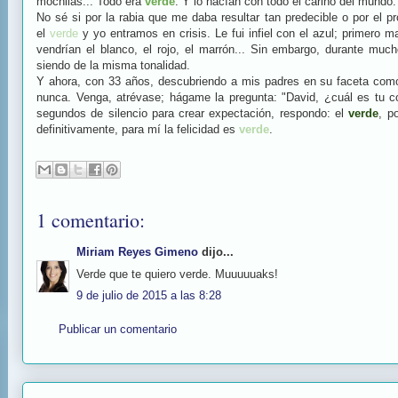
mochilas... Todo era
verde
. Y lo hacían con todo el cariño del mundo.
No sé si por la rabia que me daba resultar tan predecible o por el 
el
verde
y yo entramos en crisis. Le fui infiel con el azul; primero 
vendrían el blanco, el rojo, el marrón... Sin embargo, durante much
siendo de la misma tonalidad.
Y ahora, con 33 años, descubriendo a mis padres en su faceta como
nunca. Venga, atrévase; hágame la pregunta: "David, ¿cuál es tu c
segundos de silencio para crear expectación, respondo: el
verde
, p
definitivamente, para mí la felicidad es
verde
.
1 comentario:
Miriam Reyes Gimeno
dijo...
Verde que te quiero verde. Muuuuuaks!
9 de julio de 2015 a las 8:28
Publicar un comentario