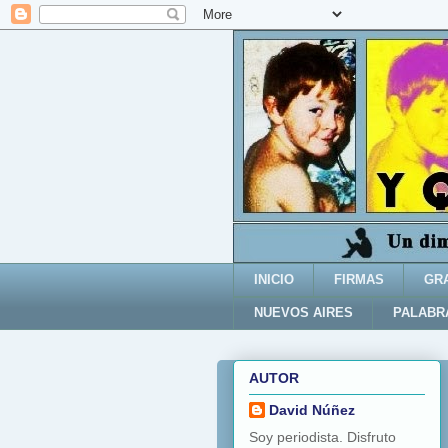
INICIO
FIRMAS
GR
NUEVOS AIRES
PALABR
AUTOR
David Núñez
Soy periodista. Disfruto