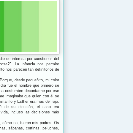
ie se interesa por cuestiones del
osa?". La infancia nos permite
o nos parecen tan definitorios de
 Porque, desde pequeñito, mi color
día fue el nombre que primero se
una costumbre decantarme por ese
 me imaginaba que quien con él se
marillo y Esther era más del rojo.
é de su elección; el caso era
 vida, incluso las decisiones más
o, cómo no, fueron mis padres. Os
mas, sábanas, cortinas, peluches,