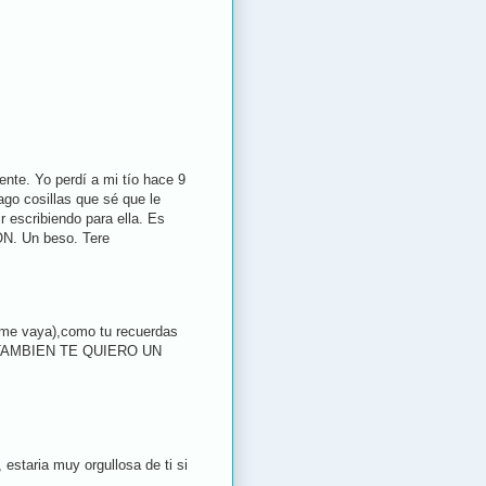
ente. Yo perdí a mi tío hace 9
go cosillas que sé que le
 escribiendo para ella. Es
N. Un beso. Tere
o me vaya),como tu recuerdas
 YO TAMBIEN TE QUIERO UN
 estaria muy orgullosa de ti si