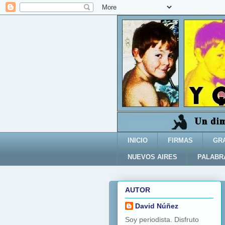
INICIO
FIRMAS
GR
NUEVOS AIRES
PALABR
AUTOR
David Núñez
Soy periodista. Disfruto