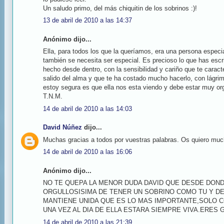
Un saludo primo, del más chiquitin de los sobrinos :)!
13 de abril de 2010 a las 14:37
Anónimo dijo...
Ella, para todos los que la queríamos, era una persona especia
también se necesita ser especial. Es precioso lo que has escr
hecho desde dentro, con la sensibilidad y cariño que te carac
salido del alma y que te ha costado mucho hacerlo, con lágrim
estoy segura es que ella nos esta viendo y debe estar muy orgu
T.N.M.
14 de abril de 2010 a las 14:03
David Núñez
dijo...
Muchas gracias a todos por vuestras palabras. Os quiero mu
14 de abril de 2010 a las 16:06
Anónimo dijo...
NO TE QUEPA LA MENOR DUDA DAVID QUE DESDE DOND
ORGULLOSISIMA DE TENER UN SOBRINO COMO TU Y DE
MANTIENE UNIDA QUE ES LO MAS IMPORTANTE,SOLO
UNA VEZ AL DIA DE ELLA ESTARA SIEMPRE VIVA.ERES 
14 de abril de 2010 a las 21:39