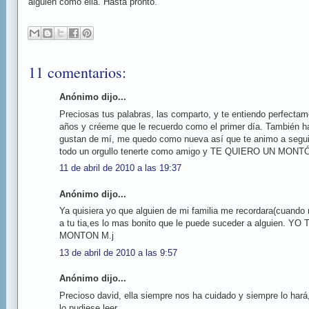
alguien como ella. Hasta pronto.
11 comentarios:
Anónimo dijo...
Preciosas tus palabras, las comparto, y te entiendo perfectam
años y créeme que le recuerdo como el primer día. También ha
gustan de mí, me quedo como nueva así que te animo a seguir
todo un orgullo tenerte como amigo y TE QUIERO UN MONTÓ
11 de abril de 2010 a las 19:37
Anónimo dijo...
Ya quisiera yo que alguien de mi familia me recordara(cuand
a tu tia,es lo mas bonito que le puede suceder a alguien.
MONTON M.j
13 de abril de 2010 a las 9:57
Anónimo dijo...
Precioso david, ella siempre nos ha cuidado y siempre lo hará,
lo pudiese leer.