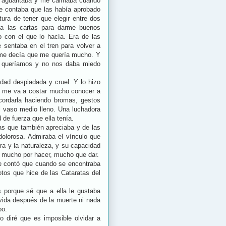
 aguantaba y me calmaba cuando
e contaba que las había aprobado
ura de tener que elegir entre dos
ba las cartas para darme buenos
o con el que lo hacía. Era de las
 sentaba en el tren para volver a
 me decía que me quería mucho. Y
s queríamos y no nos daba miedo
dad despiadada y cruel. Y lo hizo
que me va a costar mucho conocer a
recordarla haciendo bromas, gestos
el vaso medio lleno. Una luchadora
 de fuerza que ella tenía.
las que también apreciaba y de las
olorosa. Admiraba el vínculo que
ra y la naturaleza, y su capacidad
a mucho por hacer, mucho que dar.
e contó que cuando se encontraba
otos que hice de las Cataratas del
 porque sé que a ella le gustaba
vida después de la muerte ni nada
bo.
lo diré que es imposible
olvidar a