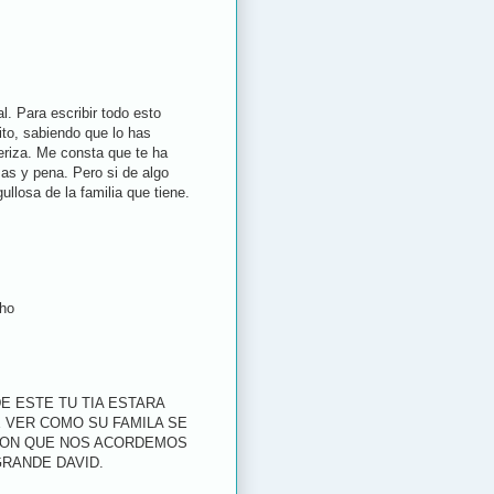
l. Para escribir todo esto
ito, sabiendo que lo has
teriza. Me consta que te ha
as y pena. Pero si de algo
llosa de la familia que tiene.
cho
E ESTE TU TIA ESTARA
 VER COMO SU FAMILA SE
 CON QUE NOS ACORDEMOS
GRANDE DAVID.