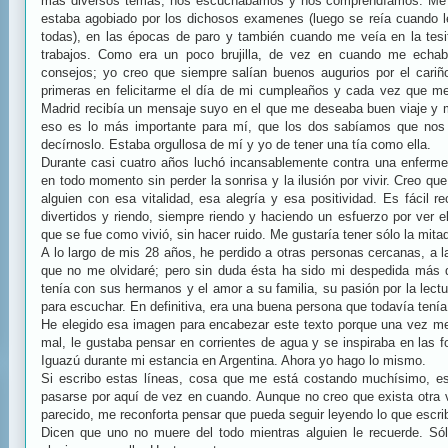
más diversos temas; nos escuchábamos y nos comprendíamos. Me
estaba agobiado por los dichosos examenes (luego se reía cuando l
todas), en las épocas de paro y también cuando me veía en la tesit
trabajos. Como era un poco brujilla, de vez en cuando me echa
consejos; yo creo que siempre salían buenos augurios por el cariñ
primeras en felicitarme el día de mi cumpleaños y cada vez que me
Madrid recibía un mensaje suyo en el que me deseaba buen viaje y
eso es lo más importante para mí, que los dos sabíamos que no
decírnoslo. Estaba orgullosa de mí y yo de tener una tía como ella.
Durante casi cuatro años luchó incansablemente contra una enferme
en todo momento sin perder la sonrisa y la ilusión por vivir. Creo 
alguien con esa vitalidad, esa alegría y esa positividad. Es fácil 
divertidos y riendo, siempre riendo y haciendo un esfuerzo por ver 
que se fue como vivió, sin hacer ruido. Me gustaría tener sólo la mitad
A lo largo de mis 28 años, he perdido a otras personas cercanas, a 
que no me olvidaré; pero sin duda ésta ha sido mi despedida más d
tenía con sus hermanos y el amor a su familia, su pasión por la lectu
para escuchar. En definitiva, era una buena persona que todavía tení
He elegido esa imagen para encabezar este texto porque una vez m
mal, le gustaba pensar en corrientes de agua y se inspiraba en las f
Iguazú durante mi estancia en Argentina. Ahora yo hago lo mismo.
Si escribo estas líneas, cosa que me está costando muchísimo, es
pasarse por aquí de vez en cuando. Aunque no creo que exista otra 
parecido, me reconforta pensar que pueda seguir leyendo lo que escri
Dicen que uno no muere del todo mientras alguien le recuerde. Só