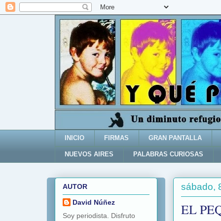
INICIO
FIRMAS
GRAN PANTALLA
NUEVOS AIRES
PALABRAS CURIOSAS
sábado, 
AUTOR
David Núñez
EL PE
Soy periodista. Disfruto