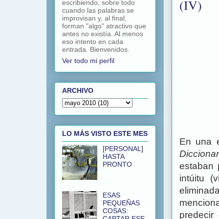
(IV)
escribiendo, sobre todo
cuando las palabras se
improvisan y, al final,
forman "algo" atractivo que
antes no existía. Al menos
eso intento en cada
entrada. Bienvenidos.
Ver todo mi perfil
ARCHIVO
LO MÁS VISTO ESTE MES
En una e
[PERSONAL]
Diccionar
HASTA
PRONTO
estaban 
intúitu 
eliminad
ESAS
mencion
PEQUEÑAS
COSAS:
predecir
CAPTAR ESE