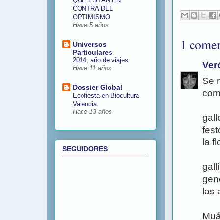
QUE ESTÁN EN
CONTRA DEL
OPTIMISMO
Hace 5 años
1 comen
Universos
Particulares
2014, año de viajes
Ver
Hace 11 años
Se m
Dossier Global
comp
Ecofiesta en Biocultura
Valencia
Hace 13 años
gall
fest
la f
SEGUIDORES
gall
gen
las
Muá