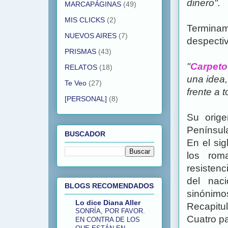
dinero".
MARCAPÁGINAS
(49)
MIS CLICKS
(2)
Terminam
NUEVOS AIRES
(7)
despectiv
PRISMAS
(43)
"
Carpeto
RELATOS
(18)
una idea,
Te Veo
(27)
frente a t
[PERSONAL]
(8)
Su orige
Penínsul
BUSCADOR
En el sig
los rom
resistenc
del nac
BLOGS RECOMENDADOS
sinónimos
Lo dice Diana Aller
Recapitul
SONRÍA, POR FAVOR.
Cuatro pa
EN CONTRA DE LOS