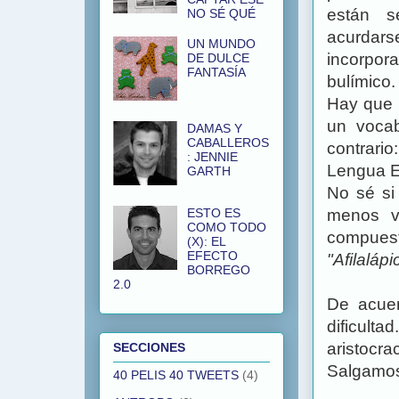
están se
NO SÉ QUÉ
acurdars
UN MUNDO
incorpora
DE DULCE
FANTASÍA
bulímico.
Hay que 
un vocab
DAMAS Y
CABALLEROS
contrari
: JENNIE
Lengua E
GARTH
No sé si
ESTO ES
menos v
COMO TODO
compues
(X): EL
EFECTO
"Afilaláp
BORREGO
2.0
De acuer
dificult
aristocr
SECCIONES
Salgamos
40 PELIS 40 TWEETS
(4)