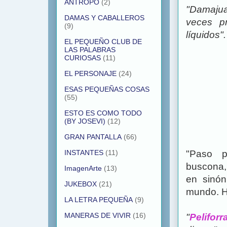
ANTROPO
(2)
"Damaju
DAMAS Y CABALLEROS
veces pr
(9)
líquidos".
EL PEQUEÑO CLUB DE
LAS PALABRAS
CURIOSAS
(11)
EL PERSONAJE
(24)
ESAS PEQUEÑAS COSAS
(55)
ESTO ES COMO TODO
(BY JOSEVI)
(12)
GRAN PANTALLA
(66)
"Paso pa
INSTANTES
(11)
buscona, 
ImagenArte
(13)
en sinón
JUKEBOX
(21)
mundo. H
LA LETRA PEQUEÑA
(9)
MANERAS DE VIVIR
(16)
"
Peliforr