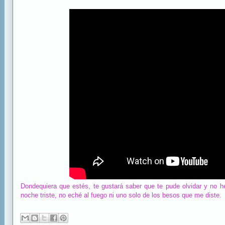
Dondequiera que estés, te gustará saber que te pude olvidar y no he
noche triste, no eché al fuego ni uno solo de los besos que me diste.