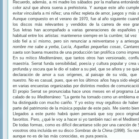
Recuerdo, además, a mi madre los sábados por la mañana entonándol
color azul que ahora suena a prehistoria. Y aunque este año cumpl
evitar vincularla a mi niñez; una niñez repleta de amor, juegos y más 
Aunque compuesto en el verano de 1970, fue al año siguiente cuan
los discos más relevantes y vendidos de la carrera de ese gran
Sus letras han acompañado a varias generaciones de españoles 
habitual entre los artistas: mantenerse siempre en la cumbre; tal vez
sido fiel a sí mismo, pero sin renunciar a reinventarse y a arries
nombre me sabe a yerba
,
Lucía
,
Aquellas pequeñas cosas
,
Cantare
saeta
son buena muestra de una producción tan prolífica como impres
En su mítico
Mediterráneo
, que tantos otros han versionado, confl
maestría. Serrat funda sensibilidad, poesía y cultura popular y cre
profunda y oscura que le dio el sabor a su piel, que se añora y se qu
declaración de amor a sus orígenes, al paisaje de su vida, qu
nuestro. No es casual, pues, que en los últimos años haya sido eleg
en varias encuestas organizadas por distintos medios de comunicació
El propio Serrat se pronunciaba hace unos meses en el programa
La
calado de su
Mediterráneo
: "La gente ha tomado como un emblema es
ha distinguido con mucho cariño. Y yo estoy muy orgulloso de haber
parte del patrimonio de la música popular de este país. Me siento bien
Llegados a este punto habrá quien pensará que soy poco original
favoritos. Pero, ¿qué le voy a hacer si yo también nací en el Mediter
De todas formas, como es díficil decantarse sólo por una canción de 
vosotros otra incluída en su disco
Sombras de la China
(1998). Su n
aunque no es de las más conocidas, es pura poesía.