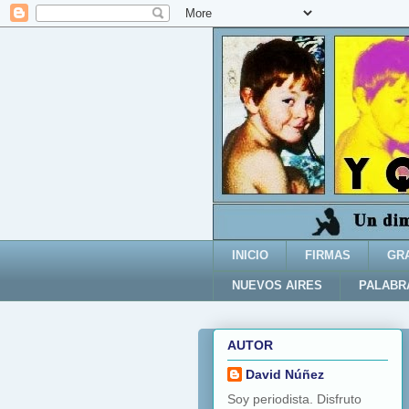
INICIO
FIRMAS
GR
NUEVOS AIRES
PALABR
AUTOR
David Núñez
Soy periodista. Disfruto