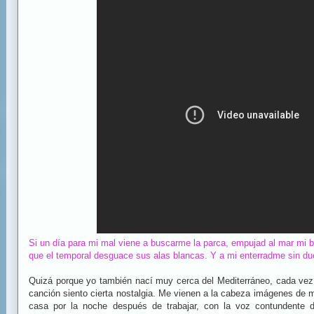
Si un día para mi mal viene a buscarme la parca, empujad al mar mi b
que el temporal desguace sus alas blancas. Y a mi enterradme sin duel
Quizá porque yo también nací muy cerca del Mediterráneo, cada vez
canción siento cierta nostalgia. Me vienen a la cabeza imágenes de m
casa por la noche después de trabajar, con la voz contundente 