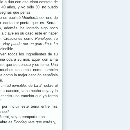
a a dúo con esa cinta cassete de
e 40 años, y yo sólo 30, no puedo
alegrías que penas.
do se publicó
Mediterráneo
, uno de
 cantautor-poeta que es Serrat.
y, además, ha logrado algo poco
 la clave en su caso esté en haber
gar. Creaciones como
Penélope
,
Tu
s
,
Hoy puede ser un gran día
o
La
cindible.
uyen todos los ingredientes de su
a una oda a su mar, aquel con alma
iere, que se conoce y se teme. Una
e muchos sentimos como también
ida como la mejor canción española
n.
 mitad invisible
, de
La 2
, sobre el
ta canción, la ha hecho suya y la
 escrito una canción que ya forma
".
 por incluir este tema entre mis
ráneo?
Serrat, voy a compartir con
ombre es
Dondequiera que estés
y,