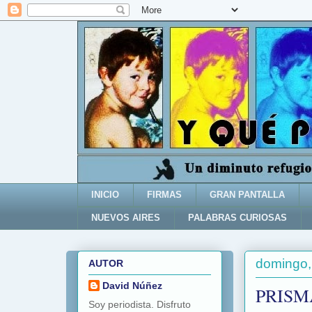
INICIO
FIRMAS
GRAN PANTALLA
NUEVOS AIRES
PALABRAS CURIOSAS
domingo,
AUTOR
David Núñez
PRISM
Soy periodista. Disfruto