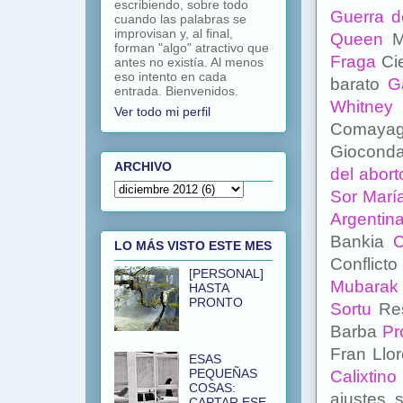
escribiendo, sobre todo
Guerra d
cuando las palabras se
improvisan y, al final,
Queen
M
forman "algo" atractivo que
Fraga
Ci
antes no existía. Al menos
eso intento en cada
barato
G
entrada. Bienvenidos.
Whitne
Ver todo mi perfil
Comaya
Giocond
ARCHIVO
del abor
Sor Marí
Argenti
Bankia
C
LO MÁS VISTO ESTE MES
Conflict
[PERSONAL]
Mubarak
HASTA
PRONTO
Sortu
Re
Barba
Pr
Fran Llo
ESAS
PEQUEÑAS
Calixtin
COSAS:
ajustes, 
CAPTAR ESE