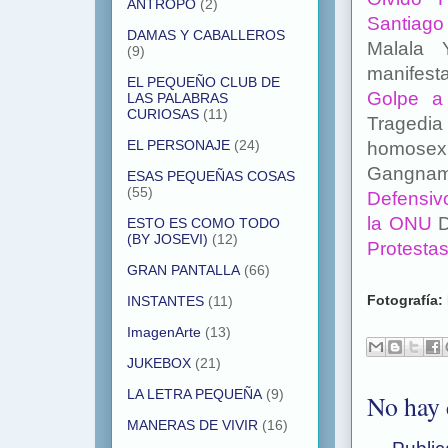
ANTROPO
(2)
Santiago
DAMAS Y CABALLEROS
Malala 
(9)
manifesta
EL PEQUEÑO CLUB DE
Golpe a
LAS PALABRAS
CURIOSAS
(11)
Traged
EL PERSONAJE
(24)
homosex
Gangna
ESAS PEQUEÑAS COSAS
(55)
Defensi
la ONU
ESTO ES COMO TODO
(BY JOSEVI)
(12)
Protesta
GRAN PANTALLA
(66)
Fotografía:
INSTANTES
(11)
ImagenArte
(13)
JUKEBOX
(21)
LA LETRA PEQUEÑA
(9)
No hay 
MANERAS DE VIVIR
(16)