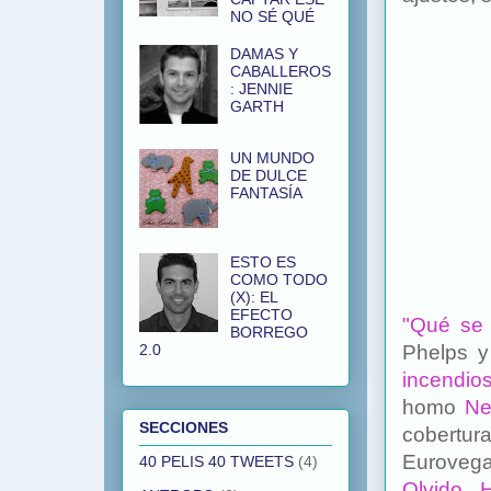
NO SÉ QUÉ
DAMAS Y
CABALLEROS
: JENNIE
GARTH
UN MUNDO
DE DULCE
FANTASÍA
ESTO ES
COMO TODO
(X): EL
EFECTO
"Qué se
BORREGO
2.0
Phelps y
incendio
homo
Ne
SECCIONES
cobertur
Euroveg
40 PELIS 40 TWEETS
(4)
Olvido 