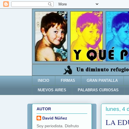
INICIO
FIRMAS
GRAN PANTALLA
NUEVOS AIRES
PALABRAS CURIOSAS
lunes, 4
AUTOR
David Núñez
LA ED
Soy periodista. Disfruto