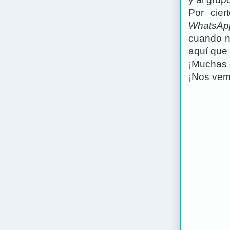
Por cier
WhatsAp
cuando n
aquí que 
¡Muchas g
¡Nos vemo