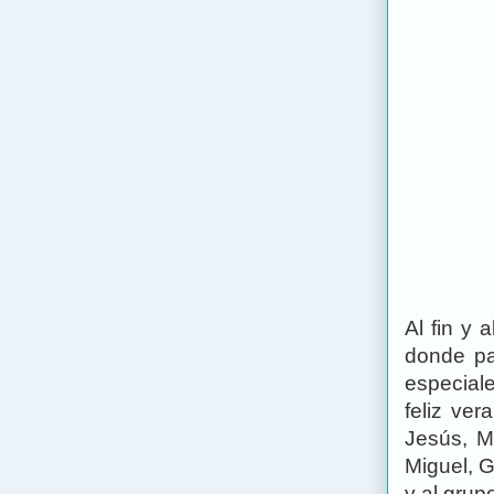
Al fin y 
donde pa
especial
feliz ver
Jesús, M
Miguel, G
y al grup