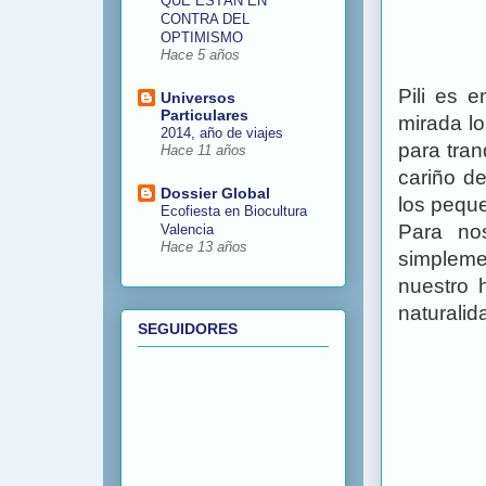
QUE ESTÁN EN
CONTRA DEL
OPTIMISMO
Hace 5 años
Pili es 
Universos
Particulares
mirada lo
2014, año de viajes
para tran
Hace 11 años
cariño de
Dossier Global
los peque
Ecofiesta en Biocultura
Para no
Valencia
Hace 13 años
simpleme
nuestro 
naturalid
SEGUIDORES