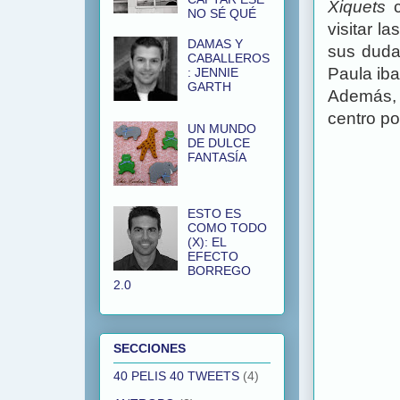
Xiquets
c
NO SÉ QUÉ
visitar l
DAMAS Y
sus duda
CABALLEROS
Paula iba
: JENNIE
GARTH
Además, 
centro po
UN MUNDO
DE DULCE
FANTASÍA
ESTO ES
COMO TODO
(X): EL
EFECTO
BORREGO
2.0
SECCIONES
40 PELIS 40 TWEETS
(4)