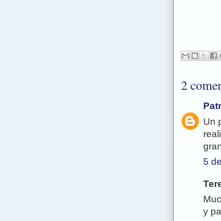
2 comen
Patr
Un 
real
gran
5 de
Tere
Much
y pa