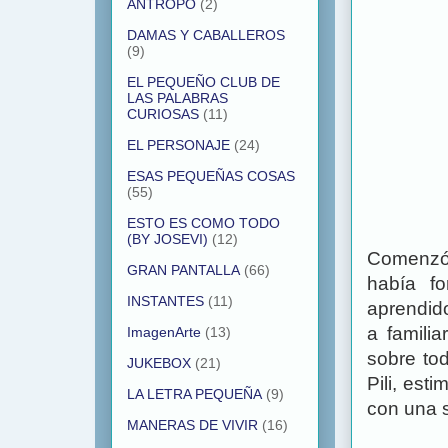
ANTROPO
(2)
DAMAS Y CABALLEROS
(9)
EL PEQUEÑO CLUB DE
LAS PALABRAS
CURIOSAS
(11)
EL PERSONAJE
(24)
ESAS PEQUEÑAS COSAS
(55)
ESTO ES COMO TODO
(BY JOSEVI)
(12)
Comenzó 
GRAN PANTALLA
(66)
había f
INSTANTES
(11)
aprendid
a familia
ImagenArte
(13)
sobre to
JUKEBOX
(21)
Pili, es
LA LETRA PEQUEÑA
(9)
con una s
MANERAS DE VIVIR
(16)