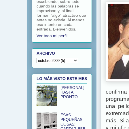
escribiendo, sobre todo
cuando las palabras se
improvisan y, al final,
forman "algo" atractivo que
antes no existía. Al menos
eso intento en cada
entrada. Bienvenidos.
Ver todo mi perfil
ARCHIVO
LO MÁS VISTO ESTE MES
[PERSONAL]
confirma
HASTA
PRONTO
programa
una pelíc
extremad
ESAS
PEQUEÑAS
más. Si a
COSAS:
y mi afi
CAPTAR ESE