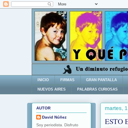
INICIO
FIRMAS
GRAN PANTALLA
NUEVOS AIRES
PALABRAS CURIOSAS
martes, 
AUTOR
David Núñez
ESTO 
Soy periodista. Disfruto