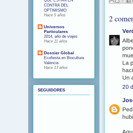
QUE ESTÁN EN
CONTRA DEL
OPTIMISMO
Hace 5 años
2 comen
Universos
Ver
Particulares
2014, año de viajes
Albe
Hace 11 años
pone
Dossier Global
muec
Ecofiesta en Biocultura
La p
Valencia
Hace 13 años
hac
Un 
20 d
SEGUIDORES
Jos
Peda
hubi
Aquí