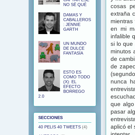
NO SÉ QUÉ
cosas pe
extraña c
DAMAS Y
CABALLEROS
mientras 
: JENNIE
en mi ma
GARTH
infalible
si lo que
UN MUNDO
DE DULCE
minutos 
FANTASÍA
de cambi
de zapeo
ESTO ES
(segundo
COMO TODO
nunca ha
(X): EL
EFECTO
entrevis
BORREGO
escuchad
2.0
que algo
pasar alg
SECCIONES
entrevist
aplicó el
40 PELIS 40 TWEETS
(4)
intenta