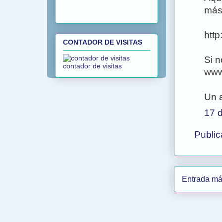
más
htt
CONTADOR DE VISITAS
Si n
contador de visitas
www.
Un 
17 d
Public
Entrada má