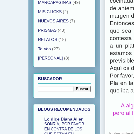
cocinada,
MARCAPÁGINAS
(49)
de antema
MIS CLICKS
(2)
margen d
NUEVOS AIRES
(7)
Entonces 
que sea 
PRISMAS
(43)
contesta
RELATOS
(18)
a un pla
Te Veo
(27)
estamos 
[PERSONAL]
(8)
previsib
Aquí os d
Por favor
BUSCADOR
Pla en la
que iba a
A al
BLOGS RECOMENDADOS
pero al 
Lo dice Diana Aller
SONRÍA, POR FAVOR.
EN CONTRA DE LOS