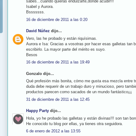
sabes...cuando quieras endulzarte,donde acudir!!!
Isabel y Aurora.
Bsssssss.
16 de diciembre de 2011 a las 0:20
David Núñez
dijo...
Vero, las he probado y están riquísimas.
Aurora e Isa: Gracias a vosotras por hacer esas galletas tan
escribirlo. La mayor parte del mérito es suyo.
Besos
16 de diciembre de 2011 a las 19:49
Gonzalo dijo...
Qué profesión más bonita, cómo me gusta esa mezcla entre tr
duda debe requerir de un trabajo duro y minucioso, pero tambié
productos parecen como sacados de un mundo fantástico¡¡¡
31 de diciembre de 2011 a las 12:45
Happy Party
dijo...
Hola, yo he probado las galletas y están divinas!!! son tan bo
He conocido tu blog por ellas, ya tienes otra seguidora.
6 de enero de 2012 a las 13:55