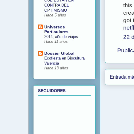
QUE ESTÁN EN
this
CONTRA DEL
OPTIMISMO
crea
Hace 5 años
got 
netf
Universos
Particulares
22 d
2014, año de viajes
Hace 11 años
Public
Dossier Global
Ecofiesta en Biocultura
Valencia
Hace 13 años
Entrada má
SEGUIDORES