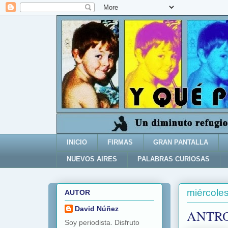
INICIO
FIRMAS
GRAN PANTALLA
NUEVOS AIRES
PALABRAS CURIOSAS
miércole
AUTOR
David Núñez
ANTRO
Soy periodista. Disfruto