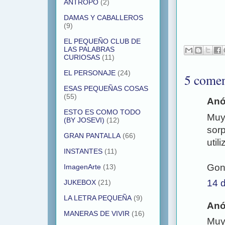
ANTROPO
(2)
DAMAS Y CABALLEROS
(9)
EL PEQUEÑO CLUB DE
LAS PALABRAS
CURIOSAS
(11)
EL PERSONAJE
(24)
5 comen
ESAS PEQUEÑAS COSAS
(55)
Anó
ESTO ES COMO TODO
Muy 
(BY JOSEVI)
(12)
sorp
GRAN PANTALLA
(66)
util
INSTANTES
(11)
Gon
ImagenArte
(13)
14 
JUKEBOX
(21)
LA LETRA PEQUEÑA
(9)
Anó
MANERAS DE VIVIR
(16)
Muy 