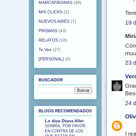
MARCAPÁGINAS
(49)
MIS CLICKS
(2)
Ter
NUEVOS AIRES
(7)
19 
PRISMAS
(43)
Miri
RELATOS
(18)
Cóm
Te Veo
(27)
muu
[PERSONAL]
(8)
23 d
Ver
BUSCADOR
Grac
Bes
24 d
BLOGS RECOMENDADOS
Oli
Lo dice Diana Aller
SONRÍA, POR FAVOR.
EN CONTRA DE LOS
I re