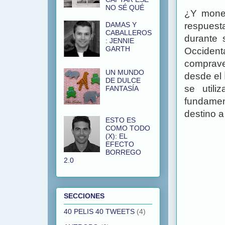
NO SÉ QUÉ
¿Y moned
DAMAS Y
respuest
CABALLEROS
durante 
: JENNIE
GARTH
Occiden
comprave
UN MUNDO
desde el 
DE DULCE
se utili
FANTASÍA
fundamen
destino a
ESTO ES
COMO TODO
(X): EL
EFECTO
BORREGO
2.0
SECCIONES
40 PELIS 40 TWEETS
(4)